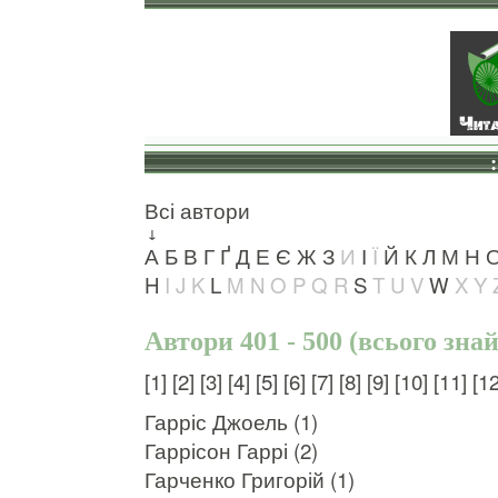
Всі автори
↓
А
Б
В
Г
Ґ
Д
Е
Є
Ж
З
И
І
Ї
Й
К
Л
М
Н
H
I
J
K
L
M
N
O
P
Q
R
S
T
U
V
W
X
Y
Автори 401 - 500 (всього зна
[1]
[2]
[3]
[4]
[5]
[6]
[7]
[8]
[9]
[10]
[11]
[12
Гарріс Джоель (1)
Гаррісон Гаррі (2)
Гарченко Григорій (1)