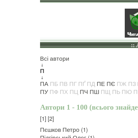
::
Всі автори
↓
П
↓
ПА
ПБ
ПВ
ПГ
ПҐ
ПД
ПЕ
ПЄ
ПЖ
ПЗ
ПУ
ПФ
ПХ
ПЦ
ПЧ
ПШ
ПЩ
ПЬ
ПЮ
П
Автори 1 - 100 (всього знайде
[1]
[2]
Пєшков Петро (1)
Підгірський Олег (1)