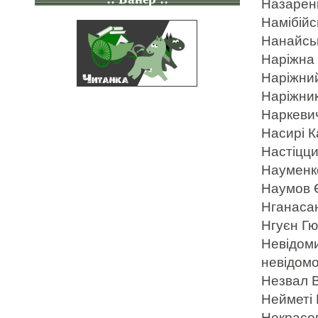
Назарен
Намібійс
Нанайськ
Наріжна 
Наріжний
Наріжник
Наркевич
Насирі К
Настіцци
Науменко
Наумов Є
Нганасан
Нгуєн Гюї
Невідоми
невідомо
Незвал В
Нейметі 
Некрасов