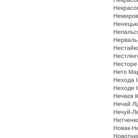
Некрасов
Немирови
Ненецька
Непальсь
Нерваль 
Нестайко
Нестлінге
Несторе
Нето Мар
Нехода І
Неходи І
Нечаєв Ю
Нечай Лід
Нечуй-Ле
Нитченко
Новак-Нє
Новотний