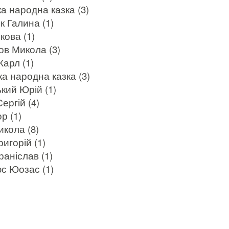
а народна казка (3)
 Галина (1)
ова (1)
в Микола (3)
арл (1)
а народна казка (3)
ький Юрій (1)
ергій (4)
р (1)
кола (8)
игорій (1)
аніслав (1)
с Юозас (1)