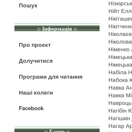
Нізюрськ
Пошук
Нійт Елл
Нікіташе
Нікітченк
:: Інформація ::
Ніколаєв
Ніколова
Про проект
Німенко 
Німецька
Долучитися
Німецька
Набіла Н
Програми для читання
Набока Ю
Навка Ан
Наші колеги
Навка Мі
Навроцьк
Facebook
Нагібін Ю
Нагішкін
Нагар Ар
:: Банер ::