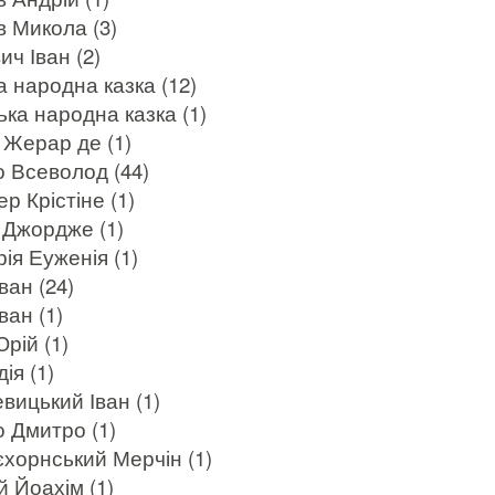
 Микола (3)
ч Іван (2)
 народна казка (12)
ка народна казка (1)
Жерар де (1)
 Всеволод (44)
р Крістіне (1)
 Джордже (1)
ія Еуженія (1)
ван (24)
ван (1)
рій (1)
ія (1)
вицький Іван (1)
 Дмитро (1)
хорнський Мерчін (1)
 Йоахім (1)