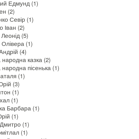
ий Едмунд (1)
ен (2)
нко Севір (1)
о Іван (2)
 Леонід (5)
 Олівера (1)
Андрій (4)
 народна казка (2)
 народна пісенька (1)
аталя (1)
рій (3)
тон (1)
хал (1)
а Барбара (1)
рій (1)
 Дмитро (1)
мітлал (1)