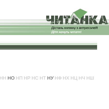
:
НН
НО
НП
НР
НС
НТ
НУ
НФ
НХ
НЦ
НЧ
НШ