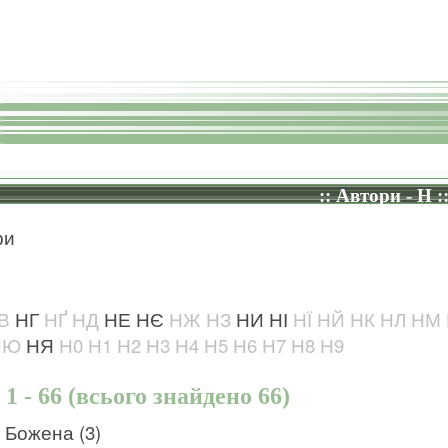
:: Автори - Н :
ри
В
НГ
НҐ
НД
НЕ
НЄ
НЖ
НЗ
НИ
НІ
НЇ
НЙ
НК
НЛ
НМ
НЮ
НЯ
Н0
Н1
Н2
Н3
Н4
Н5
Н6
Н7
Н8
Н9
1 - 66 (всього знайдено 66)
 Божена (3)