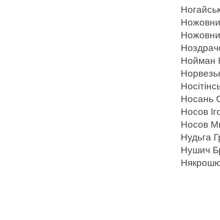
Ногайськ
Ножовник
Ножовник
Ноздрачо
Нойман К
Норвезьк
Носітінс
Носань С
Носов Іго
Носов Ми
Нудьга Гр
Нушич Бр
Някрошю