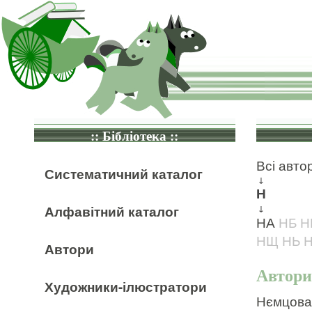
:: Бібліотека ::
Всі авто
Систематичний каталог
↓
Н
Алфавітний каталог
↓
НА
НБ
Н
НЩ
НЬ
Автори
Автори 
Художники-ілюстратори
Нємцова