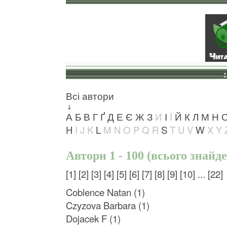
Всі автори
↓
А
Б
В
Г
Ґ
Д
Е
Є
Ж
З
И
І
Ї
Й
К
Л
М
Н
H
I
J
K
L
M
N
O
P
Q
R
S
T
U
V
W
X
Y
Автори 1 - 100 (всього знайде
[1]
[2]
[3]
[4]
[5]
[6]
[7]
[8]
[9]
[10]
...
[22]
Coblence Natan (1)
Czyzova Barbara (1)
Dojacek F (1)