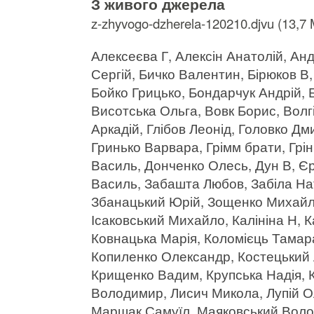
З живого джерела
z-zhyvogo-dzherela-120210.djvu (13,7
Алексеєва Г, Алексін Анатолій, Анд
Сергій, Бичко Валентин, Бірюков В
Бойко Грицько, Бондарчук Андрій, 
Висотська Ольга, Вовк Борис, Волг
Аркадій, Глібов Леонід, Головко Д
Гринько Варвара, Грімм брати, Грі
Василь, Донченко Олесь, Дун В, Є
Василь, Забашта Любов, Забіла На
Збанацький Юрій, Зощенко Михайло,
Ісаковський Михайло, Калініна Н, 
Ковнацька Марія, Коломієць Тамара
Копиленко Олександр, Костецький
Крищенко Вадим, Крупська Надія, К
Володимир, Лисич Микола, Лупій О
Маршак Самуїл, Маяковський Волод