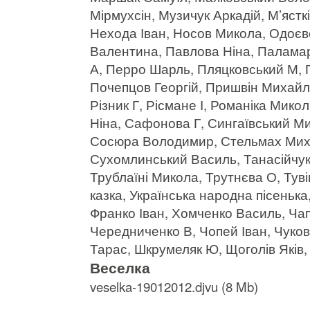
Мірмухсін, Музичук Аркадій, М’яст
Нехода Іван, Носов Микола, Одоє
Валентина, Павлова Ніна, Палама
А, Перро Шарль, Пляцковський М, 
Почепцов Георгій, Пришвін Михайл
Різник Г, Рісмане І, Романіка Мико
Ніна, Сафонова Г, Сингаївський Ми
Сосюра Володимир, Стельмах Миха
Сухомлинський Василь, Танасійчук 
Трублаїні Микола, Трутнєва О, Туві
казка, Українська народна пісеньк
Франко Іван, Хомченко Василь, Ча
Чередниченко В, Чопей Іван, Чуков
Тарас, Шкрумеляк Ю, Щоголів Яків
Веселка
veselka-19012012.djvu (8 Mb)