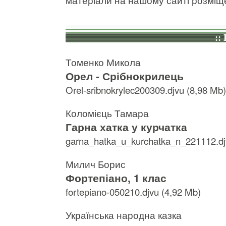
::
Томенко Микола
Орел - Срібнокрилець
Orel-sribnokrylec200309.djvu (8,98 Mb)
Коломієць Тамара
Гарна хатка у курчатка
garna_hatka_u_kurchatka_n_221112.dj
Милич Борис
Фортепіано, 1 клас
fortepiano-050210.djvu (4,92 Mb)
Українська народна казка