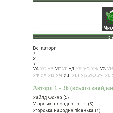
::
Всі автори
↓
У
↓
УА
УБ
УВ
УГ
УҐ
УД
УЕ
УЄ
УЖ
УЗ
У
УФ
УХ
УЦ
УЧ
УШ
УЩ
УЬ
УЮ
УЯ
У0
Автори 1 - 36 (всього знайден
Уайлд Оскар (5)
Угорська народна казка (6)
Угорська народна пісенька (1)