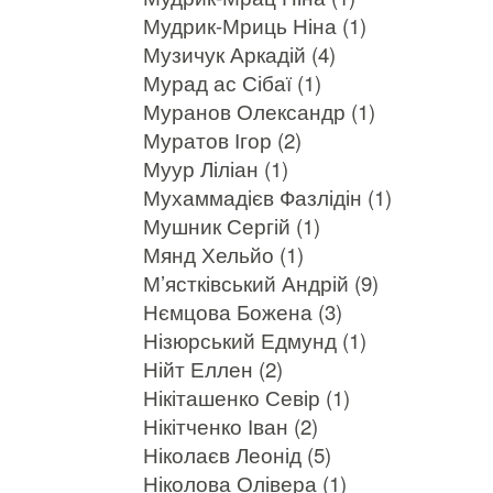
Мудрик-Мриць Ніна (1)
Музичук Аркадій (4)
Мурад ас Сібаї (1)
Муранов Олександр (1)
Муратов Ігор (2)
Муур Ліліан (1)
Мухаммадієв Фазлідін (1)
Мушник Сергій (1)
Мянд Хельйо (1)
М’ястківський Андрій (9)
Нємцова Божена (3)
Нізюрський Едмунд (1)
Нійт Еллен (2)
Нікіташенко Севір (1)
Нікітченко Іван (2)
Ніколаєв Леонід (5)
Ніколова Олівера (1)