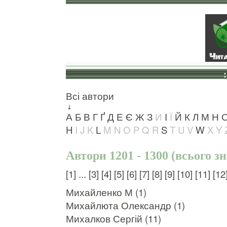
Всі автори
↓
А
Б
В
Г
Ґ
Д
Е
Є
Ж
З
И
І
Ї
Й
К
Л
М
Н
H
I
J
K
L
M
N
O
P
Q
R
S
T
U
V
W
X
Y
Автори 1201 - 1300 (всього з
[1]
...
[3]
[4]
[5]
[6]
[7]
[8]
[9]
[10]
[11]
[12
Михайленко М (1)
Михайлюта Олександр (1)
Михалков Сергій (11)