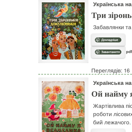
Українська на
Три зірон
Забавлянки та 
pdf
Переглядів: 16
Українська на
Ой найму 
Жартівлива пі
роботи лісових
бий лежачого.