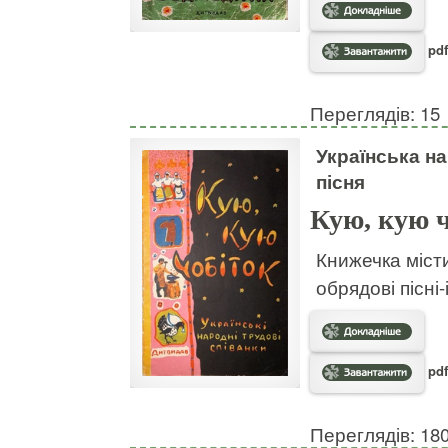
pdf
Переглядів: 15
Українська н
пісня
Кую, кую 
Книжечка міст
обрядові пісні-
pdf
Переглядів: 18