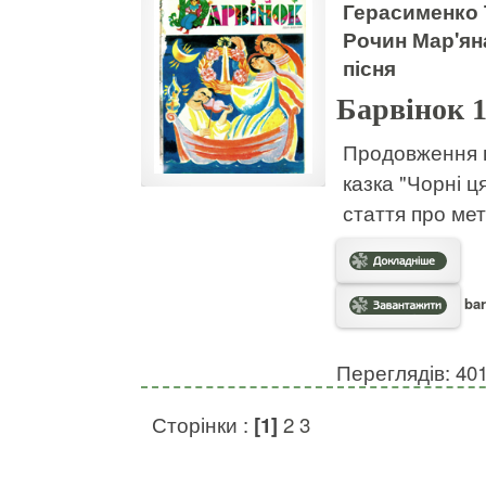
Герасименко Т
Рочин Мар'ян
пісня
Барвінок 
Продовження п
казка "Чорні ц
стаття про мет
bar
Переглядів: 40
Сторінки :
[1]
2
3