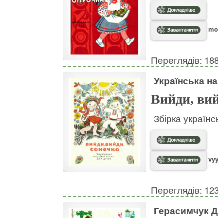
moi
Переглядів: 18
Українська на
Вийди, вий
Збірка українс
vyy
Переглядів: 12
Герасимчук Д