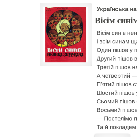
Українська на
Вісім сині
Вісім синів не
і всім синам 
Один пішов у 
Другий пішов 
Третій пішов н
А четвертий —
П'ятий пішов с
Шостий пішов у
Сьомий пішов 
Восьмий пішов
— Постелімо п
Та й покладем