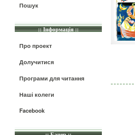
Пошук
:: Інформація ::
Про проект
Долучитися
Програми для читання
Наші колеги
Facebook
:: Банер ::