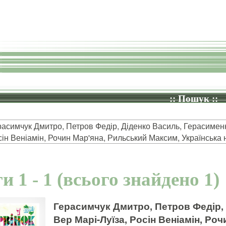
:: Пошук ::
расимчук Дмитро, Петров Федір, Діденко Василь, Герасименк
сін Веніамін, Рочин Мар'яна, Рильський Максим, Українська 
и 1 - 1 (всього знайдено 1)
Герасимчук Дмитро, Петров Федір,
Вер Марі-Луїза, Росін Веніамін, Ро