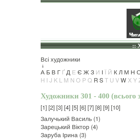
::
Всі художники
↓
А
Б
В
Г
Ґ
Д
Е
Є
Ж
З
И
І
Ї
Й
К
Л
М
Н
H
I
J
K
L
M
N
O
P
Q
R
S
T
U
V
W
X
Y
Художники 301 - 400 (всього 
[1]
[2]
[3]
[4]
[5]
[6]
[7]
[8]
[9]
[10]
Залучький Василь (1)
Зарецький Віктор (4)
Заруба Ірина (3)