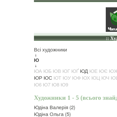
:: Х
Всі художники
↓
Ю
↓
ЮА
ЮБ
ЮВ
ЮГ
ЮҐ
ЮД
ЮЕ
ЮЄ
Ю
ЮР
ЮС
ЮТ
ЮУ
ЮФ
ЮХ
ЮЦ
ЮЧ
Ю
Ю6
Ю7
Ю8
Ю9
Художники 1 - 5 (всього знай
Юдіна Валерія (2)
Юдіна Ольга (5)