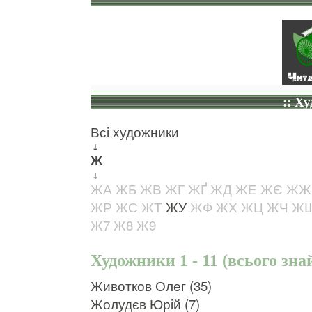
:: Х
Всі художники
↓
Ж
↓
ЖА
ЖБ
ЖВ
ЖГ
ЖҐ
ЖД
ЖЕ
ЖЄ
ЖЖ
ЖР
ЖС
ЖТ
ЖУ
ЖФ
ЖХ
ЖЦ
ЖЧ
Ж
Ж7
Ж8
Ж9
Художники 1 - 11 (всього зна
Животков Олег (35)
Жолудєв Юрій (7)