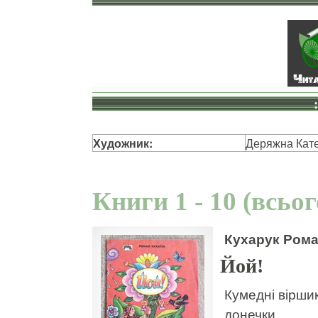
Художник:
Деряжна Кат
Книги 1 - 10 (всьо
Кухарук Ром
Йой!
Кумедні віршик
донечки.