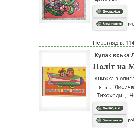
joj
Переглядів: 11
Кулаківська 
Політ на 
Книжка з описо
п'ять", "Лисич
"Тихоходи", "Ч
pol