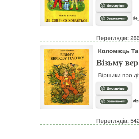
de_
Переглядів: 28
Коломієць Т
Візьму вер
Віршики про ді
viz
Переглядів: 54