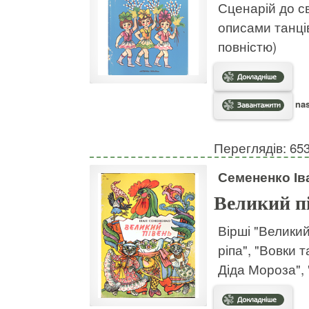
Сценарій до св
описами танців
повністю)
nas
Переглядів: 65
Семененко Ів
Великий п
Вірші "Великий
ріпа", "Вовки 
Діда Мороза",