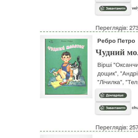
vel
Переглядів: 27
Ребро Петро
Чудний мо
Вірші "Оксанчи
дощик", "Андрі
"Лічилка", "Тел
chu
Переглядів: 25