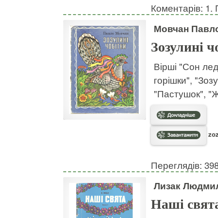
Коментарів: 1. 
Мовчан Павл
Зозулині ч
Вірші "Сон лед
горішки", "Зозу
"Пастушок", "Ж
zoz
Переглядів: 39
Лизак Людми
Наші свята