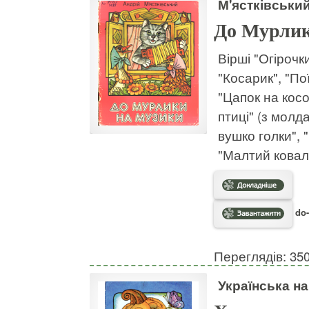
М'ястківськи
До Мурлик
Вірші "Огірочк
"Косарик", "По
"Цапок на косо
птиці" (з молд
вушко голки", 
"Малтий ковали
do-
Переглядів: 35
Українська на