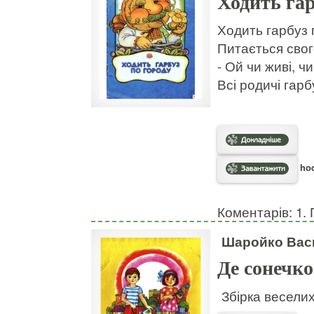
Ходить гар
Ходить гарбуз 
Питається свог
- Ой чи живі, ч
Всі родичі гарб
hod
Коментарів: 1. 
Шаройко Вас
Де сонечко
Збірка веселих