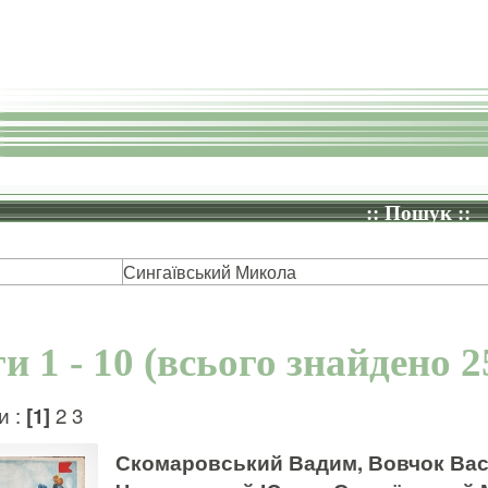
:: Пошук ::
Сингаївський Микола
и 1 - 10 (всього знайдено 2
и :
[1]
2
3
Скомаровський Вадим, Вовчок Васи