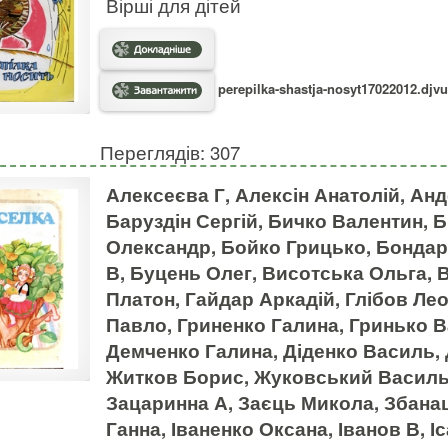
Вірші для дітей
perepilka-shastja-nosyt17022012.djvu
Переглядів: 307
Алексеєва Г, Алексін Анатолій, Анде
Баруздін Сергій, Бичко Валентин, 
Олександр, Бойко Грицько, Бондар
В, Буцень Олег, Висотська Ольга, 
Платон, Гайдар Аркадій, Глібов Ле
Павло, Гриненко Галина, Гринько В
Демченко Галина, Діденко Василь, 
Житков Борис, Жуковський Василь,
Зацаринна А, Заєць Микола, Збана
Ганна, Іваненко Оксана, Іванов В, І