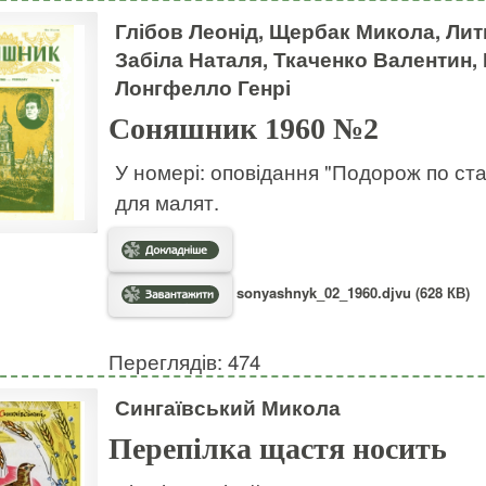
Глібов Леонід, Щербак Микола, Ли
Забіла Наталя, Ткаченко Валентин, 
Лонгфелло Генрі
Соняшник 1960 №2
У номері: оповідання "Подорож по ста
для малят.
sonyashnyk_02_1960.djvu (628 КВ)
Переглядів: 474
Сингаївський Микола
Перепілка щастя носить