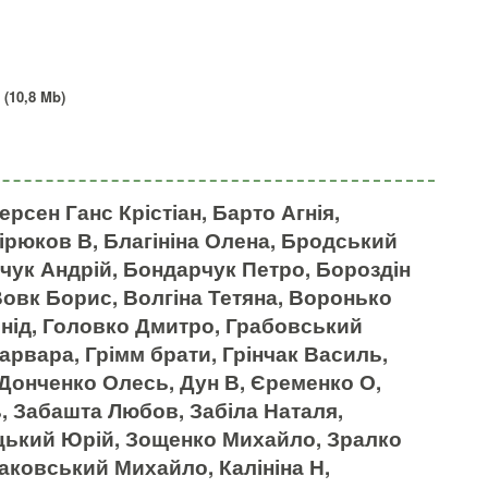
 (10,8 Mb)
рсен Ганс Крістіан, Барто Агнія,
Бірюков В, Благініна Олена, Бродський
чук Андрій, Бондарчук Петро, Бороздін
Вовк Борис, Волгіна Тетяна, Воронько
онід, Головко Дмитро, Грабовський
арвара, Грімм брати, Грінчак Василь,
Донченко Олесь, Дун В, Єременко О,
 Забашта Любов, Забіла Наталя,
цький Юрій, Зощенко Михайло, Зралко
саковський Михайло, Калініна Н,