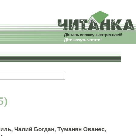
5)
ль, Чалий Богдан, Туманян Ованес,