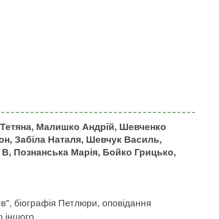
 Тетяна, Малишко Андрій, Шевченко
он, Забіла Наталя, Шевчук Василь,
В, Познанська Марія, Бойко Грицько,
ив", біографія Петлюри, оповідання
о іншого.