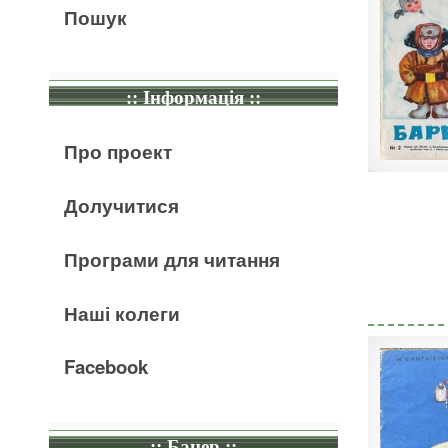
Пошук
:: Інформація ::
Про проект
Долучитися
Програми для читання
Наші колеги
Facebook
:: Банер ::