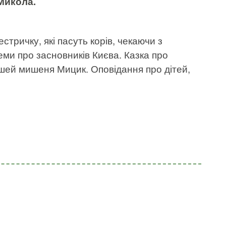
Микола.
тричку, які пасуть корів, чекаючи з
еми про засновників Києва. Казка про
шей мишеня Мицик. Оповідання про дітей,