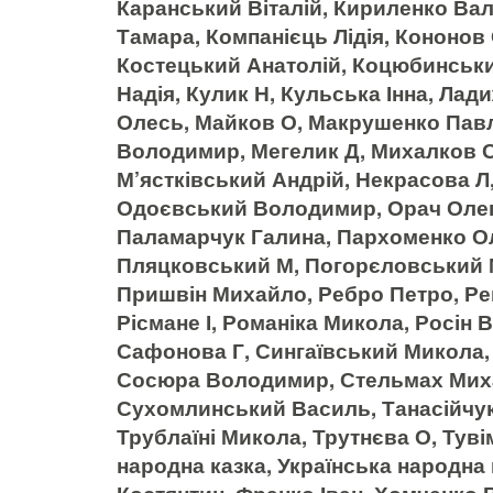
Каранський Віталій, Кириленко Вал
Тамара, Компанієць Лідія, Кононов
Костецький Анатолій, Коцюбинськ
Надія, Кулик Н, Кульська Інна, Ла
Олесь, Майков О, Макрушенко Пав
Володимир, Мегелик Д, Михалков Се
М’ястківський Андрій, Некрасова Л
Одоєвський Володимир, Орач Олег,
Паламарчук Галина, Пархоменко О
Пляцковський М, Погорєловський М
Пришвін Михайло, Ребро Петро, Рев
Рісмане І, Романіка Микола, Росін 
Сафонова Г, Сингаївський Микола, 
Сосюра Володимир, Стельмах Миха
Сухомлинський Василь, Танасійчук 
Трублаїні Микола, Трутнєва О, Туві
народна казка, Українська народна