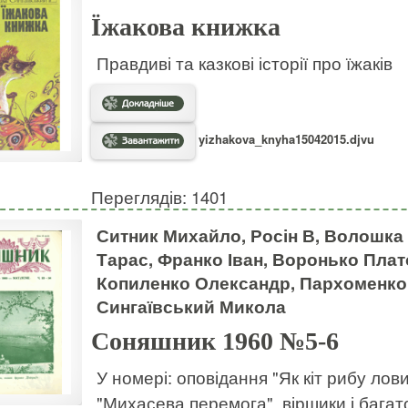
Їжакова книжка
Правдиві та казкові історії про їжаків
yizhakova_knyha15042015.djvu
Переглядів: 1401
Ситник Михайло, Росін В, Волошка
Тарас, Франко Іван, Воронько Плат
Копиленко Олександр, Пархоменко 
Сингаївський Микола
Соняшник 1960 №5-6
У номері: оповідання "Як кіт рибу лов
"Михасева перемога", віршики і багат