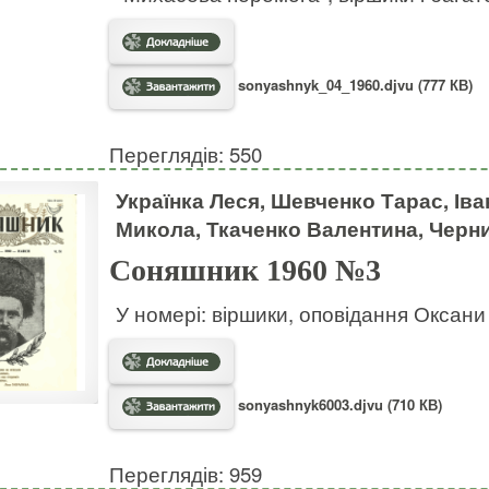
sonyashnyk_04_1960.djvu (777 КВ)
Переглядів: 550
Українка Леся, Шевченко Тарас, Ів
Микола, Ткаченко Валентина, Черн
Соняшник 1960 №3
У номері: віршики, оповідання Оксани 
sonyashnyk6003.djvu (710 КВ)
Переглядів: 959