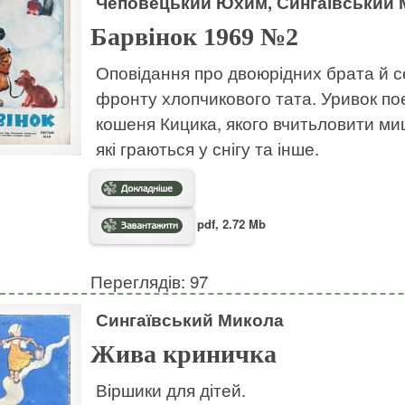
Чеповецький Юхим, Сингаївський 
Барвінок 1969 №2
Оповідання про двоюрідних брата й сес
фронту хлопчикового тата. Уривок по
кошеня Кицика, якого вчитьловити ми
які граються у снігу та інше.
pdf, 2.72 Mb
Переглядів: 97
Сингаївський Микола
Жива криничка
Віршики для дітей.