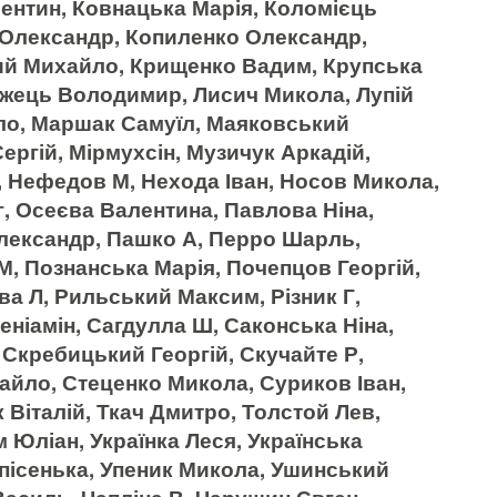
ентин, Ковнацька Марія, Коломієць
 Олександр, Копиленко Олександр,
ий Михайло, Крищенко Вадим, Крупська
дижець Володимир, Лисич Микола, Лупій
ло, Маршак Самуїл, Маяковський
ргій, Мірмухсін, Музичук Аркадій,
, Нефедов М, Нехода Іван, Носов Микола,
 Осеєва Валентина, Павлова Ніна,
лександр, Пашко А, Перро Шарль,
, Познанська Марія, Почепцов Георгій,
а Л, Рильський Максим, Різник Г,
Веніамін, Сагдулла Ш, Саконська Ніна,
Скребицький Георгій, Скучайте Р,
йло, Стеценко Микола, Суриков Іван,
Віталій, Ткач Дмитро, Толстой Лев,
м Юліан, Українка Леся, Українська
 пісенька, Упеник Микола, Ушинський