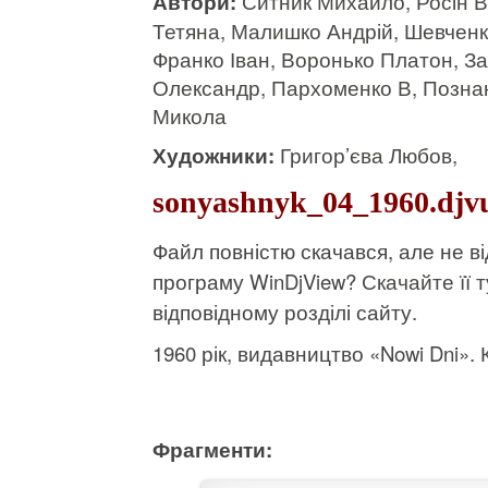
Автори:
Ситник Михайло, Росін 
Тетяна, Малишко Андрій, Шевченк
Франко Іван, Воронько Платон, З
Олександр, Пархоменко В, Познан
Микола
Художники:
Григор’єва Любов,
sonyashnyk_04_1960.djv
Файл повністю скачався, але не 
програму WinDjView?
Скачайте її т
відповідному розділі сайту.
1960 рік, видавництво «Nowi Dni». К
Фрагменти: