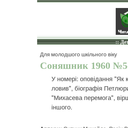
:: Де
Для молодшого шкільного віку
Соняшник 1960 №5
У номері: оповідання "Як к
ловив", біографія Петлюр
"Михасева перемога", вірш
іншого.