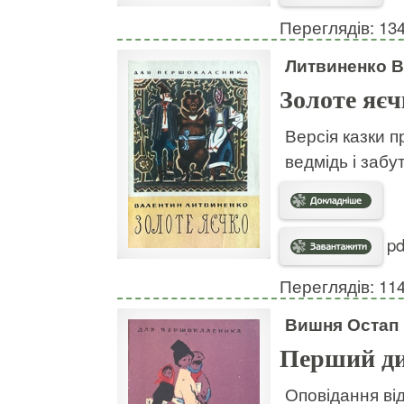
Переглядів: 13
Литвиненко В
Золоте яєч
Версія казки п
ведмідь і забу
pd
Переглядів: 11
Вишня Остап
Перший д
Оповідання ві