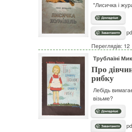
"Лисичка і жура
pd
Переглядів: 12
Трублаїні Ми
Про дівчин
рибку
Лебідь вимагає
візьме?
pd