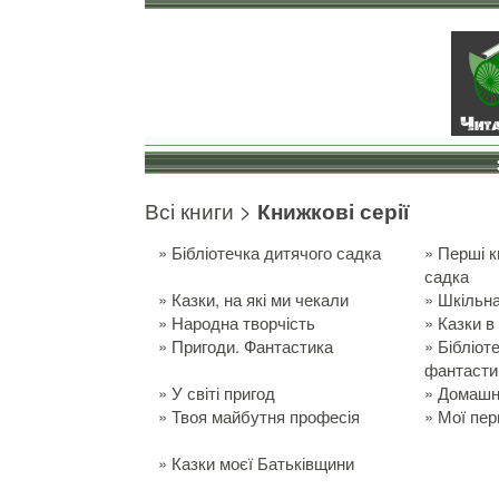
Всі книги
>
Книжкові серії
»
Бібліотечка дитячого садка
»
Перші к
садка
»
Казки, на які ми чекали
»
Шкільна
»
Народна творчість
»
Казки в
»
Пригоди. Фантастика
»
Бібліот
фантасти
»
У світі пригод
»
Домашня
»
Твоя майбутня професія
»
Мої пер
»
Казки моєї Батьківщини