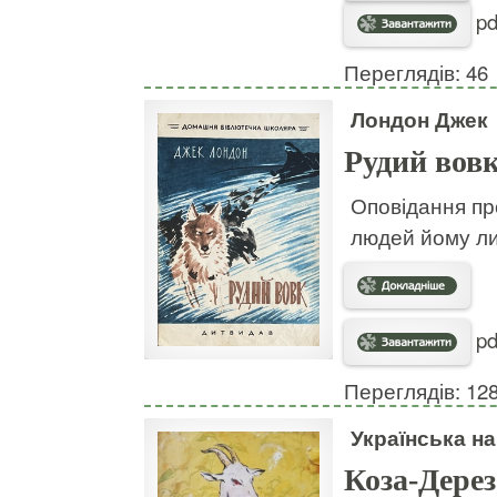
pd
Переглядів: 46
Лондон Джек
Рудий вов
Оповідання про
людей йому л
pd
Переглядів: 12
Українська н
Коза-Дерез