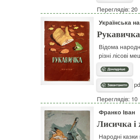
Переглядів: 20
Українська н
Рукавичка
Відома народна
різні лісові ме
pd
Переглядів: 10
Франко Іван
Лисичка і
Народні казки 