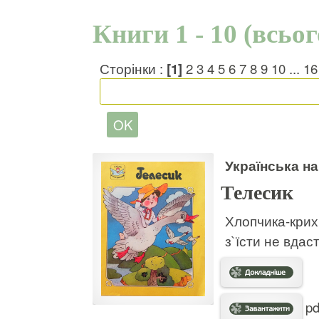
Книги 1 - 10 (всьо
Сторінки :
[1]
2
3
4
5
6
7
8
9
10
...
16
Українська н
Телесик
Хлопчика-крихі
з`їсти не вдас
pd