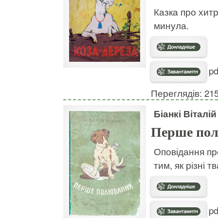
Казка про хитр
минула.
pd
Переглядів: 21
Біанкі Віталій
Перше по
Оповідання про
тим, як різні 
pd