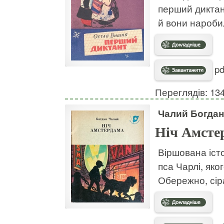
перший диктан
й вони нароби
pd
Переглядів: 13
Чалий Богдан
Ніч Амсте
Віршована істо
пса Чарлі, яко
Обережно, сір