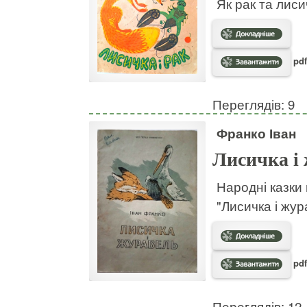
Як рак та лис
pdf
Переглядів: 9
Франко Іван
Лисичка і
Народні казки 
"Лисичка і жура
pdf
Переглядів: 12