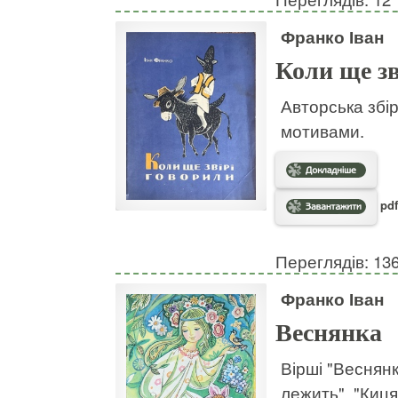
Франко Іван
Коли ще зв
Авторська збі
мотивами.
pdf
Переглядів: 13
Франко Іван
Веснянка
Вірші "Веснянк
лежить", "Киця