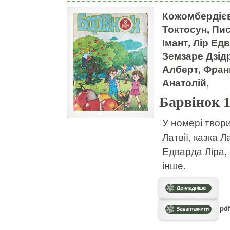
Кожомбердієв
Токтосун, Пи
Імант, Лір Е
Земзаре Дзідр
Алберт, Фран
Анатолій,
Барвінок 
У номері твор
Латвії, казка 
Едварда Ліра, 
інше.
pdf