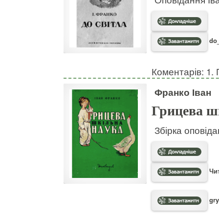
do_
Коментарів: 1. 
Франко Іван
Грицева ш
Збірка оповідан
Чит
gry