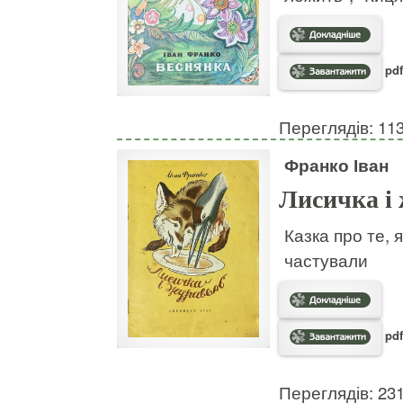
pdf
Переглядів: 11
Франко Іван
Лисичка і
Казка про те, 
частували
pdf
Переглядів: 23