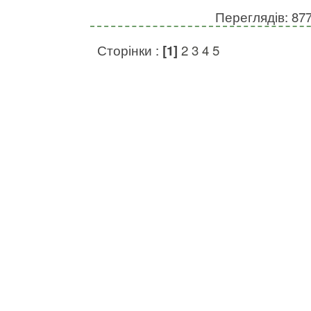
Переглядів: 87
Сторінки :
[1]
2
3
4
5