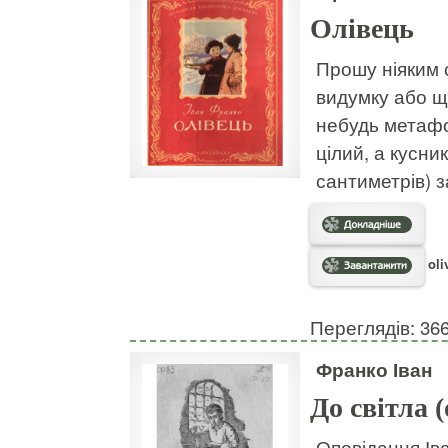
Олівець
Прошу ніяким 
видумку або що
небудь метафор
цілий, а кусник
сантиметрів) з
oli
Переглядів: 36
Франко Іван
До світла 
Оповідання Ів