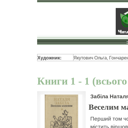
Художник:
Якутович Ольга, Гончар
Книги 1 - 1 (всього
Забіла Натал
Веселим 
Перший том чо
містить віршова