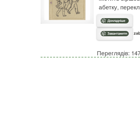
абетку, перекл
zab
Переглядів: 14