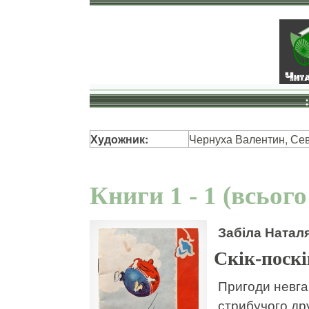
Художник:
Чернуха Валентин, Се
Книги 1 - 1 (всього
Забіла Натал
Скік-поскі
Пригоди невгам
стрибучого дру