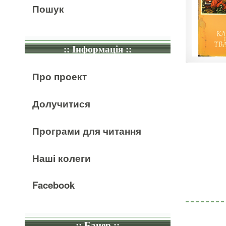
Пошук
:: Інформація ::
Про проект
Долучитися
Програми для читання
Наші колеги
Facebook
:: Банер ::