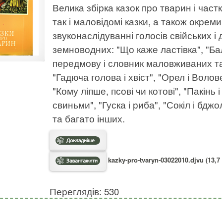
Велика збірка казок про тварин і част
так і маловідомі казки, а також окрем
звуконаслідуванні голосів свійських і д
земноводних: "Що каже ластівка", "Бал
передмову і словник маловживаних та 
"Гадюча голова і хвіст", "Орел і Волов
"Кому ліпше, псові чи котові", "Пакінь 
свиньми", "Гуска і риба", "Сокіл і бджо
та багато інших.
kazky-pro-tvaryn-03022010.djvu (13,7
Переглядів: 530