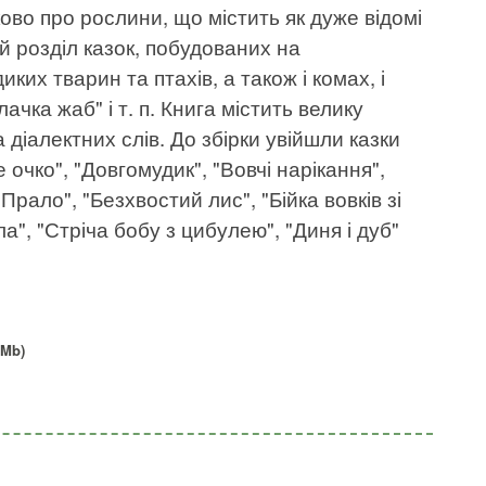
ково про рослини, що містить як дуже відомі
ий розділ казок, побудованих на
иких тварин та птахів, а також і комах, і
ачка жаб" і т. п. Книга містить велику
діалектних слів. До збірки увійшли казки
е очко", "Довгомудик", "Вовчі нарікання",
і Прало", "Безхвостий лис", "Бійка вовків зі
ла", "Стріча бобу з цибулею", "Диня і дуб"
 Mb)