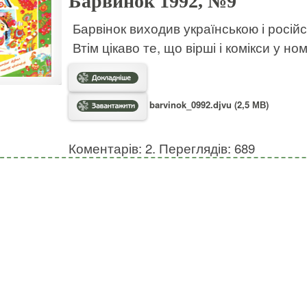
Барвинок 1992, №9
Барвінок виходив українською і росій
Втім цікаво те, що вірші і комікси у н
barvinok_0992.djvu (2,5 МВ)
Коментарів: 2. Переглядів: 689