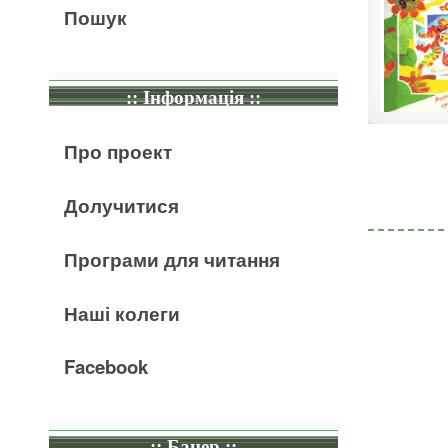
Пошук
:: Інформація ::
Про проект
Долучитися
Програми для читання
Наші колеги
Facebook
:: Банер ::