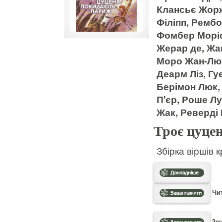
Клансьє Жор
Філіпп, Рембо
Фомбер Моріс
Жерар де, Жа
Моро Жан-Люк,
Деарм Ліз, Гу
Берімон Люк,
П'єр, Роше Лу
Жак, Реверді
Троє цуце
Збірка віршів 
Чит
3cu