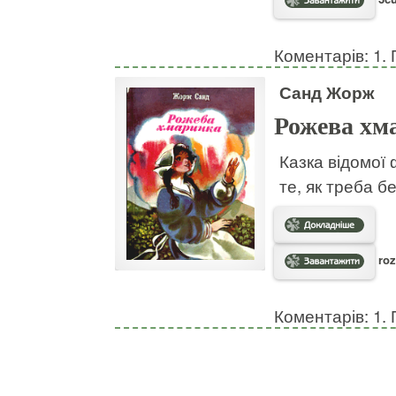
Коментарів: 1. 
Санд Жорж
Рожева хм
Казка відомої
те, як треба б
roz
Коментарів: 1. 