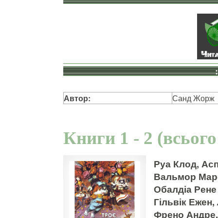
Автор:
Санд Жорж
Книги 1 - 2 (всього
Руа Клод, Ас
Вальмор Марс
Обалдіа Рене
Гільвік Ежен
Френо Андре,