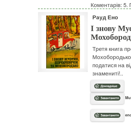
Коментарів: 5. 
Рауд Ено
І знову Му
Мохобород
Третя книга пр
Мохобородько 
податися на ві
знамениті!..
Muf
eno