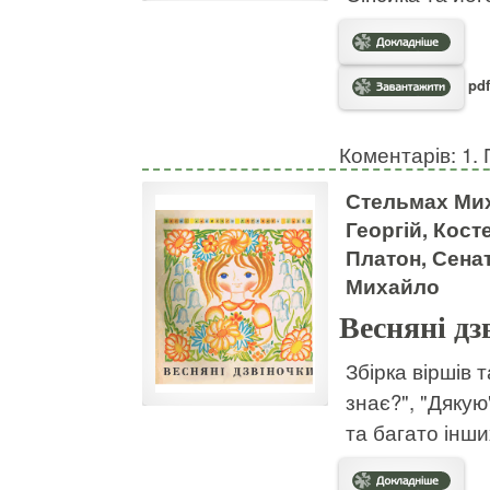
pdf
Коментарів: 1. 
Стельмах Мих
Георгій, Кост
Платон, Сена
Михайло
Весняні дз
Збірка віршів т
знає?", "Дякую
та багато інши