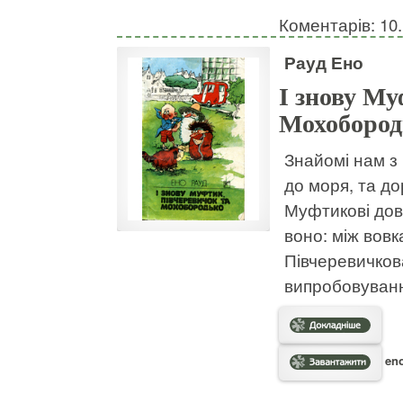
Коментарів: 10.
Рауд Ено
І знову Му
Мохобород
Знайомі нам з
до моря, та д
Муфтикові дове
воно: між вовк
Півчеревичков
випробовуван
eno