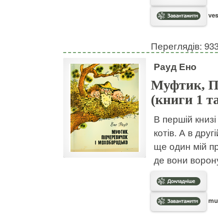
ves
Переглядів: 93
Рауд Ено
Муфтик, П
(книги 1 та
В першій книзі
котів. А в друг
ще один мій пр
де вони ворон
muf