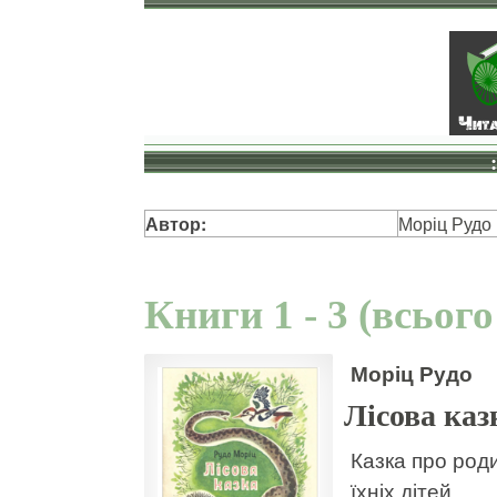
Автор:
Моріц Рудо
Книги 1 - 3 (всього
Моріц Рудо
Лісова каз
Казка про роди
їхніх дітей.