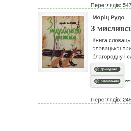
Переглядів: 54
Моріц Рудо
З мисливс
Книга словаць
словацької при
благородну і 
zmy
Переглядів: 24