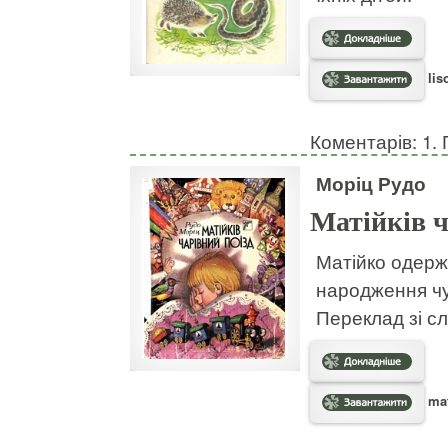
lis
Коментарів: 1. 
Моріц Рудо
Матійків ч
Матійко одержа
народження чу
Переклад зі с
mat