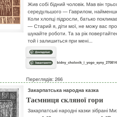
Жив собі бідний чоловік. Мав він трь
середульшого — Гаврилом, найменшо
Коли хлопці підросли, батько покликав
— Старий я, діти мої, не можу вас прог
шукайте роботи. Та за рік повертайте
той і залишиться при мені...
bidny_cholovik_i_yogo_syny_270814.
Переглядів: 266
Закарпатська народна казка
Таємниця скляної гори
Закарпатські народні казки зібрані Ми