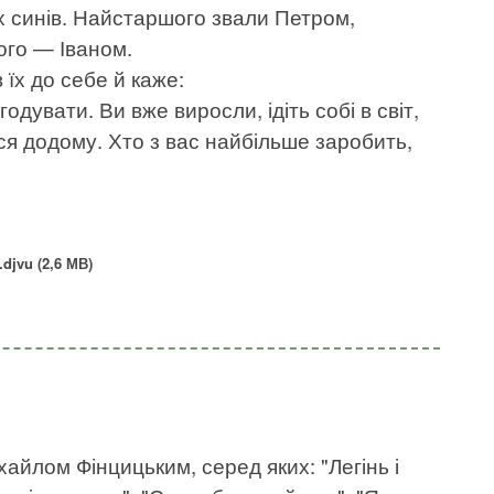
ох синів. Найстаршого звали Петром,
го — Іваном.
 їх до себе й каже:
одувати. Ви вже виросли, ідіть собі в світ,
ся додому. Хто з вас найбільше заробить,
djvu (2,6 МВ)
хайлом Фінцицьким, серед яких: "Легінь і