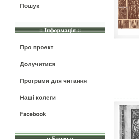
Пошук
:: Інформація ::
Про проект
Долучитися
Програми для читання
Наші колеги
Facebook
:: Банер ::