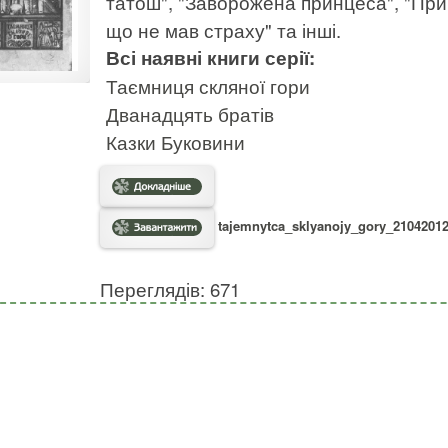
татош", "Заворожена принцеса", "Прин
що не мав страху" та інші.
Всі наявні книги серії:
Таємниця скляної гори
Дванадцять братів
Казки Буковини
tajemnytca_sklyanojy_gory_21042012.
Переглядів: 671