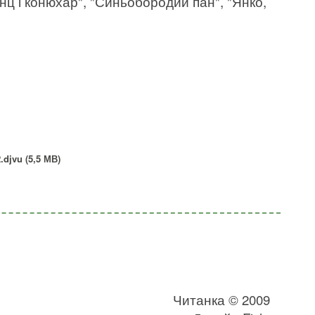
ц і конюхар", "Синьобородий пан", "Янко,
djvu (5,5 МВ)
Читанка © 2009