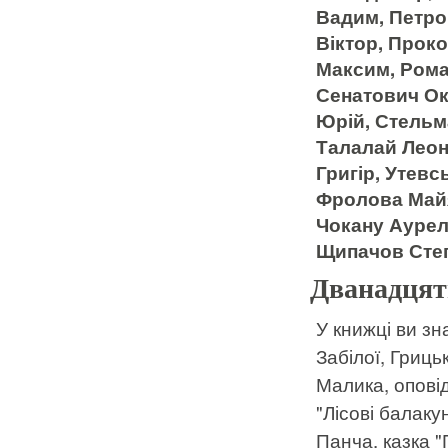
Вадим, Петро
Віктор, Прок
Максим, Рома
Сенатович Ок
Юрій, Стельм
Талалай Леон
Григір, Утевс
Фролова Майя
Чокану Аурел
Щипачов Степ
Дванадцять
У книжці ви зн
Забілої, Гриць
Малика, опові
"Лісові балак
Панча, казка "