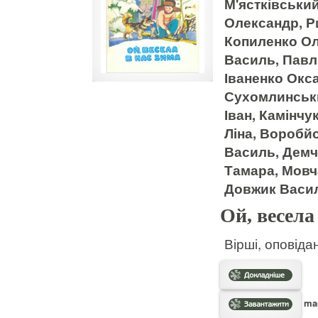
М'ястківськи
Олександр, Р
Копиленко Ол
Василь, Павл
Іваненко Окс
Сухомлинськи
Іван, Камінчу
Ліна, Воробй
Василь, Демч
Тамара, Мовч
Довжик Васи
Ой, весела
Вірші, оповіда
mam