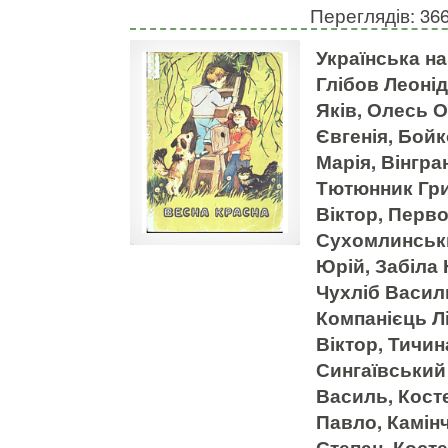
Переглядів: 36
Українська н
Глібов Леонід
Яків, Олесь 
Євгенія, Бой
Марія, Вінгр
Тютюнник Гри
Віктор, Перв
Сухомлинськ
Юрій, Забіла
Чухліб Васил
Компанієць Л
Віктор, Тичин
Сингаївський
Василь, Кост
Павло, Камін
Степан, Кост