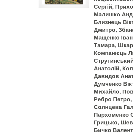
Сергій, Прих
Малишко Андр
Близнець Вік
Дмитро, Збан
Мащенко Іван,
Тамара, Шкаро
Компанієць Лі
Струтинський
Анатолій, Ко
Давидов Анат
Думченко Вік
Михайло, Пов
Ребро Петро, 
Солнцева Гал
Пархоменко О
Грицько, Шев
Бичко Валент