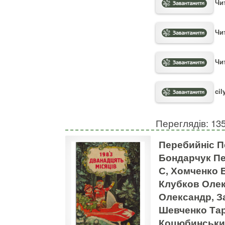
Чит
Чит
Чит
cil
Переглядів: 13
Перебийніс П
Бондарчук Пе
С, Хомченко 
Клубков Олек
Олександр, З
Шевченко Тара
Коцюбинськи