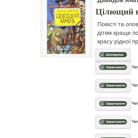
Цілющий 
Повісті та опо
дітям краще по
красу рідної п
Чит
Чит
Чит
Чит