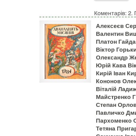
Коментарів: 2. 
Алексеєв Сер
Валентин Ви
Платон Гайда
Віктор Горьк
Олександр Же
Юрій Кава Ві
Кирій Іван Ки
Кононов Олек
Віталій Лади
Майстренко Г
Степан Орло
Павличко Дми
Пархоменко 
Тетяна Прига