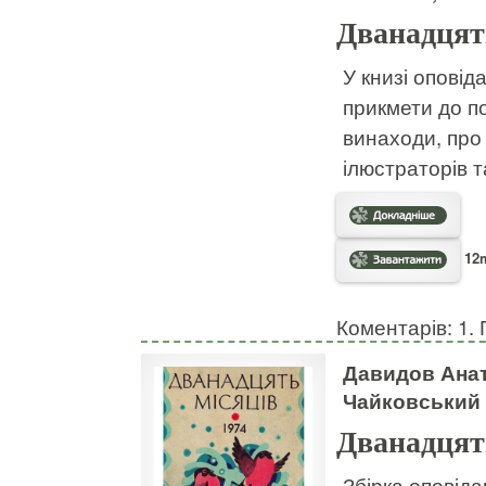
Дванадцять
У книзі оповіда
прикмети до по
винаходи, про
ілюстраторів т
12m
Коментарів: 1. 
Давидов Анато
Чайковський
Дванадцять
Збірка оповіда