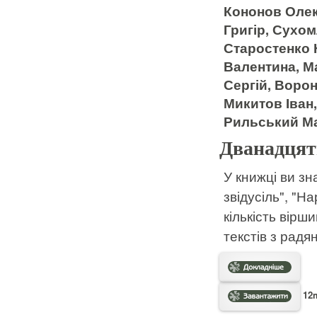
Кононов Олек
Григір, Сухо
Старостенко 
Валентина, М
Сергій, Воро
Микитов Іван,
Рильський М
Дванадцять
У книжці ви зн
звідусіль", "Н
кількість вірши
текстів з рад
12m