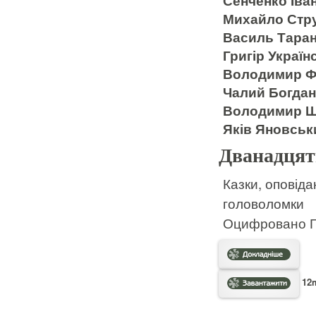
Сенченко Іва
Михайло Стр
Василь Таран
Григір Україн
Володимир Фр
Чалий Богда
Володимир Ш
Яків Яновсь
Дванадцять
Казки, оповідан
головоломки
Оцифровано Гу
12m