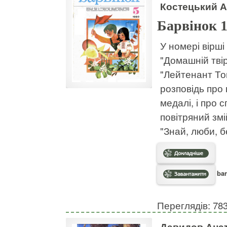
Костецький А
Барвінок 
У номері вірші
"Домашній твір
"Лейтенант Тон
розповідь про 
медалі, і про 
повітряний змі
"Знай, люби, б
bar
Переглядів: 78
Давидов Анат