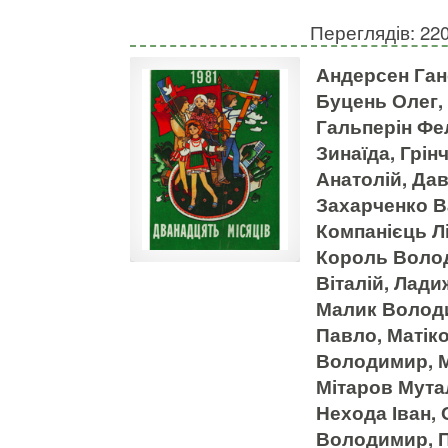
Переглядів: 22
Андерсен Ган
Буцень Олег,
Гальперін Фел
Зинаїда, Грін
Анатолій, Дав
Захарченко В
Компанієць Л
Король Волод
Віталій, Лад
Малик Володи
Павло, Матік
Володимир, М
Мітаров Мутал
Нехода Іван,
Володимир, П