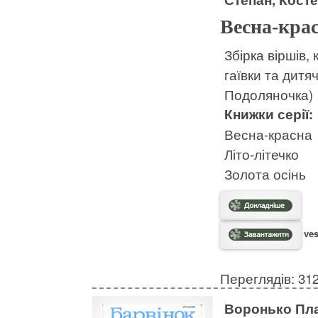
Весна-кра
Збірка віршів,
гаївки та дитяч
Подоляночка)
Книжки серії:
Весна-красна
Літо-літечко
Золота осінь
ves
Переглядів: 31
Воронько Пла