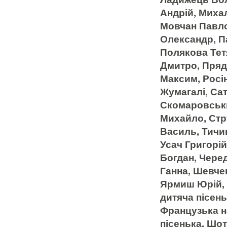
Андрій, Михал
Мовчан Павло
Олександр, П
Полякова Тет
Дмитро, Пряд
Максим, Росі
Жумагалі, Сат
Скомаровськ
Михайло, Стр
Василь, Тичин
Усач Григорі
Богдан, Чере
Ганна, Шевче
Ярмиш Юрій, 
дитяча пісень
Французька н
пісенька, Шо