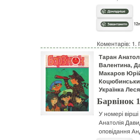
12m
Коментарів: 1. 
Таран Анатол
Валентина, Д
Макаров Юрій
Коцюбинський
Українка Лес
Барвінок 
У номері вірші
Анатолія Давид
оповідання Ан