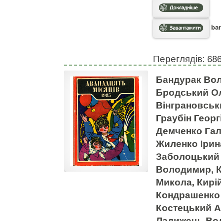
bar
Переглядів: 68
Бандурак Вол
Бродський Ол
Вінграновськ
Граубін Георг
Демченко Гал
Жиленко Ірина
Заболоцький В
Володимир, К
Микола, Кирій
Кондрашенко 
Костецький Ан
Ладижець Во