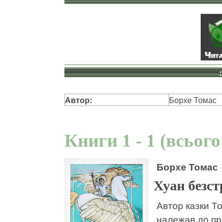
Автор:
Борхе Томас
Книги 1 - 1 (всього
Борхе Томас
Хуан безс
Автор казки То
належав до пр