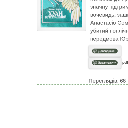
значну підтри
вочевидь, заш
Анастасіо Сомо
убитий попліч
передмова Юрі
pdf
Переглядів: 68