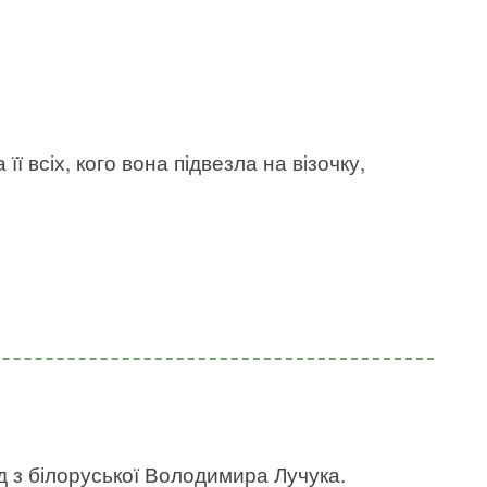
її всіх, кого вона підвезла на візочку,
д з білоруської Володимира Лучука.