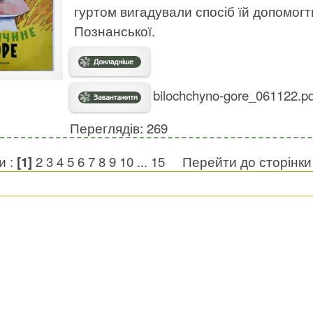
гуртом вигадували спосіб їй допомогт
Познанської.
bilochchyno-gore_061122.pd
Переглядів: 269
и :
[1]
2
3
4
5
6
7
8
9
10
...
15
Перейти до сторінк