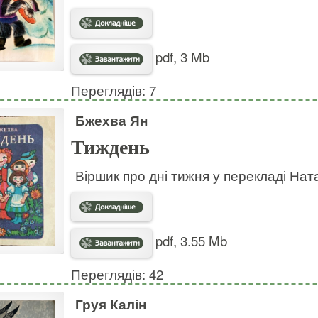
pdf, 3 Mb
Переглядів: 7
Бжехва Ян
Тиждень
Віршик про дні тижня у перекладі Нат
pdf, 3.55 Mb
Переглядів: 42
Груя Калін