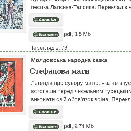
песика Лапсика-Тапсика. Переклад з у
pdf, 3.5 Mb
Переглядів: 78
Молдовська народна казка
Стефанова мати
Легенда про сувору матір, яка не впус
встоявши перед чисельним турецьким 
виконати свій обов'язок воїна. Перек
pdf, 2.74 Mb