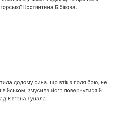
горської Костянтина Бібікова.
тила додому сина, що втік з поля бою, не
військом, змусила його повернутися й
лад Євгена Гуцала