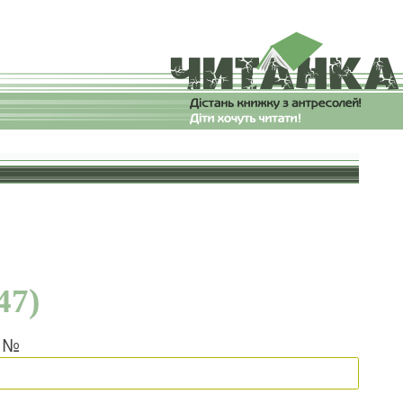
и
47)
и №