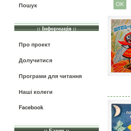
Пошук
:: Інформація ::
Про проект
Долучитися
Програми для читання
Наші колеги
Facebook
:: Банер ::