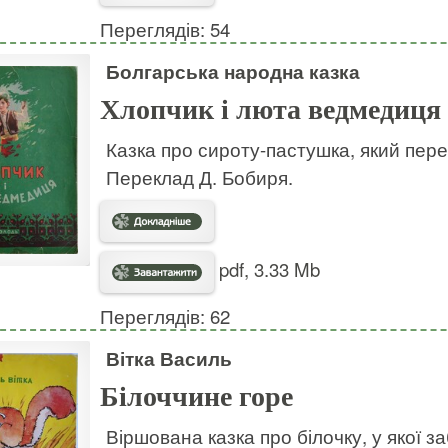
Переглядів: 54
Болгарська народна казка
Хлопчик і люта ведмедиця
Казка про сироту-пастушка, який пере
Переклад Д. Бобиря.
pdf, 3.33 Mb
Переглядів: 62
Вітка Василь
Білоччине горе
Віршована казка про білочку, у якої за