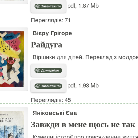
pdf, 1.87 Mb
Переглядів: 71
Вієру Грігоре
Райдуга
Віршики для дітей. Переклад з молдов
pdf, 1.93 Mb
Переглядів: 45
Яніковські Єва
Завжди в мене щось не так
Кумедні історії про повсякденне життя