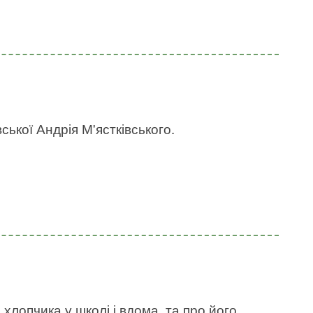
ської Андрія М'ястківського.
 хлопчика у школі і вдома, та про його