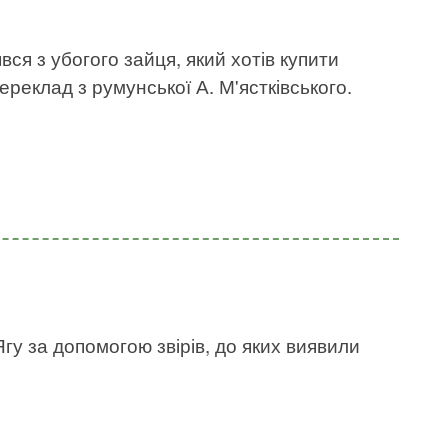
вся з убогого зайця, який хотів купити
ереклад з румунської А. М'ястківського.
Ягу за допомогою звірів, до яких виявили