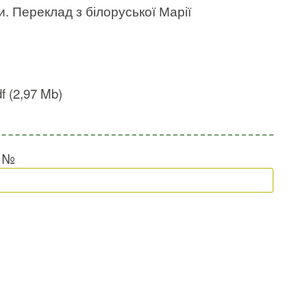
и. Переклад з білоруської Марії
f (2,97 Mb)
и №