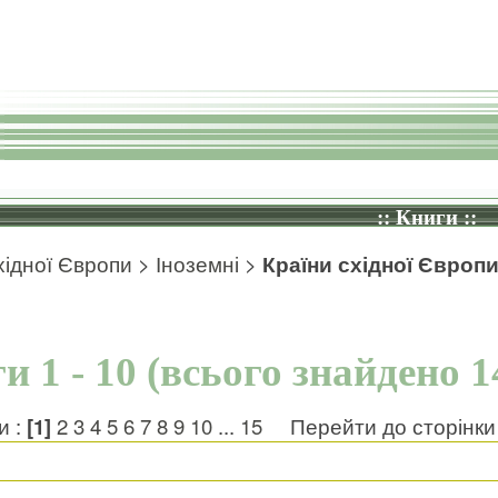
:: Книги ::
хідної Європи
>
Іноземні
>
Країни східної Європ
и 1 - 10 (всього знайдено 1
и :
[1]
2
3
4
5
6
7
8
9
10
...
15
Перейти до сторінк