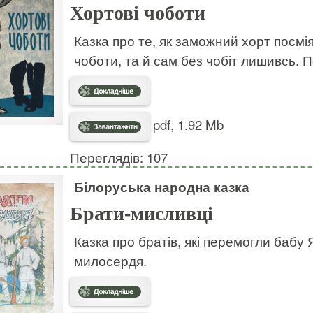
Хортові чоботи
Казка про те, як заможний хорт посмія
чоботи, та й сам без чобіт лишивсь. П
pdf, 1.92 Mb
Переглядів: 107
Білоруська народна казка
Брати-мисливці
Казка про братів, які перемогли бабу 
милосердя.