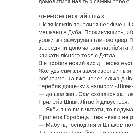
домовитися навіть з самим собою.
ЧЕРВОНОНОГИЙ ПТАХ
Після іспитів почалися нескінченні 
мешканців Дуба. Прокинувшись, Жолу
уроки він замурував глиною двері її
зсередини допомагали ластів'ята.
кликати лісного теслю Дятла.
Він пробив новий вихід і через ньог
Жолудь сам злякався своєї витівки 
робитиме. Та вже через кілька днів 
перебив дощечку з написом «Шпак»
— до шпаківні. Сам сховався за гіл
Прилетів Шпак. Літає й дивується:
— Якби я не вмів читати, то подума
Прилетів Горобець і теж нічого не р
— Мабуть, господиня зі Шпаком по
Та тільки-но Горобець тицьнув нос