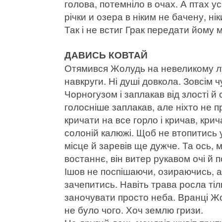
голова, потемніло в очах. А птах усе
річки и озера в ніким не бачену, ні
Так і не встиг Грак передати йому 
ДАВИСЬ КОВТАЙ
Отямився Жолудь на невеликому луз
навкруги. Ні душі довкола. Зовсім 
Чорногузом і заплакав від злості й
голосніше заплакав, але ніхто не п
кричати на все горло і кричав, крич
солоній калюжі. Щоб не втопитись
місце й заревів ще дужче. Та ось,
востаннє, він витер рукавом очі й
Ішов не поспішаючи, озираючись, а
зачепитись. Навіть трава росла ті
заночувати просто неба. Вранці Жол
не було чого. Хоч землю гризи.