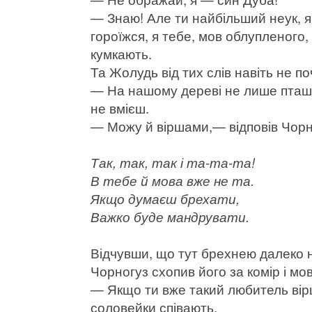
— Знаю! Але ти найбільший неук, я
гороїжся, я тебе, мов облупленого,
кумкають.
Та Жолудь від тих слів навіть не по
— На нашому дереві не лише пташки
не вмієш.
— Можу й віршами,— відповів Чорно
Так, так, так і та-та-та!
В тебе й мова вже не та.
Якщо думаєш брехати,
Важко буде мандрувати.
Відчувши, що тут брехнею далеко н
Чорногуз схопив його за комір і мо
— Якщо ти вже такий любитель вірш
соловейки співають.