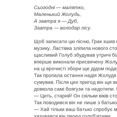
Сьогодні — малятко,
Маленький Жолудь,
А завтра я — Дуб,
Завтра — володар лісу.
Щоб записати цю пісню, Грак зшив
музику. Ластівка зліпила нового сто
щасливий Голуб збудував утричі біл
вперше виконали присвячену Жолуд
на ці врочисті збори ще дідом по
Так пропала остання надія Жолудя 
сумував. Після цих пригод він ще 
довкола самі боягузи та недотепи.
— Цить, старий! Он скільки віків сто
Так поводився він не лише з батько
— Хай тільки ваш батько спробує м
хизувався він перед голуб'ятами.