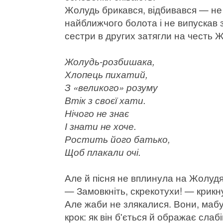
Жолудь брикався, відбивався — не
найближчого болота і не випускав 
сестри в других затягли на честь Ж
Жолудь-розбишака,
Хлопець пихатий,
З «великого» розуму
Втік з своєї хати.
Нічого не знає
І знати не хоче.
Ростить його батько,
Щоб плакали очі.
Але й пісня не вплинула на Жолудя.
— Замовкніть, скрекотухи! — крикн
Але жаби не злякалися. Вони, мабу
крок: як він б'ється й ображає сла