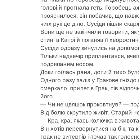
голові й прогнала геть. Горобець аж
прояснилося, він побачив, що навко
чиїх рук це діло. Сусіди пішли скар
Вони ще не закінчили говорити, як 
спині в Катрі й поганяв її хворости
Сусіди одразу кинулись на допомог
Тільки надвечір приплентався, вче
подряпаним носом.
Доки гоїлась рана, доти й тихо бул
Одного разу заліз у Гракове гнізд
смеркало, прилетів Грак, сів відпо
його.
— Чи не цвяшок проковтнув? — под
Від болю скрутило живіт. Старий н
— Кра, кра, якась колючка в живот
Він хотів перевернутися на бік, та ко
Грак не витерпів і почав так голосно