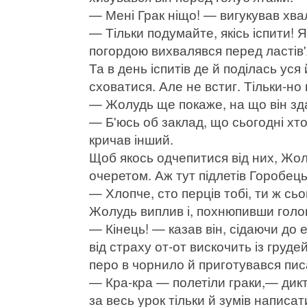
— Мені Грак ніщо! — вигукував хва
— Тільки подумайте, якісь іспити! 
погордою вихвалявся перед ластів
Та в день іспитів де й поділась ус
сховатися. Але не встиг. Тільки-но 
— Жолудь ще покаже, на що він зд
— Б'юсь об заклад, що сьогодні хто
кричав інший.
Щоб якось одчепитися від них, Жол
очеретом. Аж тут підлетів Горобець 
— Хлопче, сто перців тобі, ти ж сь
Жолудь виплив і, похнюпивши голо
— Кінець! — казав він, сідаючи до 
від страху от-от вискочить із груд
перо в чорнило й приготувався пис
— Кра-кра — полетіли граки,— дик
за весь урок тільки й зумів написа