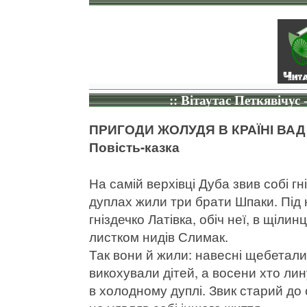
:: Вітаутас Петкявічус
ПРИГОДИ ЖОЛУДЯ В КРАЇНІ ВАД
Повість-казка
На самій верхівці Дуба звив собі г
дуплах жили три брати Шпаки. Під 
гніздечко Латівка, обіч неї, в щіл
листком нидів Слимак.
Так вони й жили: навесні щебетали-
викохували дітей, а восени хто лин
в холодному дуплі. Звик старий до 