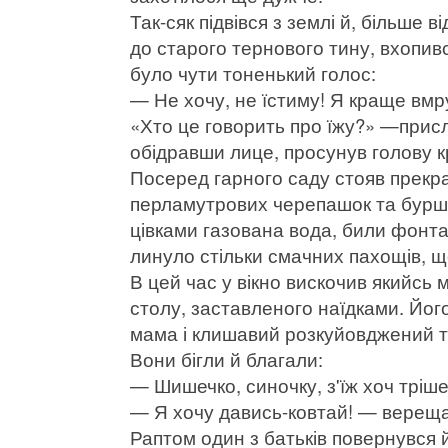
Так-сяк підвівся з землі й, більше
до старого тернового тину, вхопив
було чути тоненький голос:
— Не хочу, не їстиму! Я краще вмр
«Хто це говорить про їжу?» —присл
обідравши лице, просунув голову кр
Посеред гарного саду стояв прекр
перламутрових черепашок та буршт
цівками газована вода, били фонтан
линуло стільки смачних пахощів, щ
В цей час у вікно вискочив якийсь м
столу, заставленого наїдками. Йог
мама і клишавий розкуйовджений т
Вони бігли й благали:
— Шишечко, синочку, з'їж хоч тріше
— Я хочу давись-ковтай! — верещав
Раптом один з батьків повернувся й