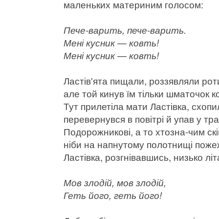
маленьких материним голосом:
Пече-варить, пече-варить.
Мені кусник — ковть!
Мені кусник — ковть!
Ластів'ята пищали, роззявляли рот
але той кинув їм тільки шматочок к
Тут прилетіла мати Ластівка, схопи
перевернувся в повітрі й упав у тр
Подорожникові, а то хтозна-чим скі
ніби на напнутому полотнищі пожеж
Ластівка, розгнівавшись, низько л
Мов злодій, мов злодій,
Геть його, геть його!