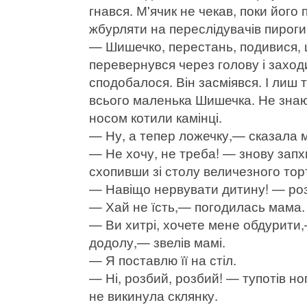
гнався. М'ячик не чекав, поки його 
жбурляти на переслідувачів пироги,
— Шишечко, перестань, подивися, що
перевернувся через голову і заход
сподобалося. Він засміявся. І лиш 
всього маленька Шишечка. Не знаюч
носом котили камінці.
— Ну, а тепер ложечку,— сказала м
— Не хочу, не треба! — знову запх
схопивши зі столу величезного тор
— Навіщо нервувати дитину! — роз
— Хай не їсть,— погодилась мама.
— Ви хитрі, хочете мене обдурити
додолу,— звелів мамі.
— Я поставлю її на стіл.
— Ні, розбий, розбий! — тупотів н
не викинула склянку.