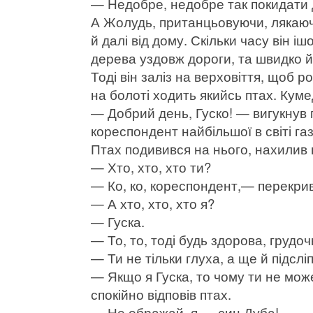
— Недобре, недобре так покидати 
А Жолудь, пританцьовуючи, лякаючи
й далі від дому. Скільки часу він 
дерева уздовж дороги, та швидко йо
Тоді він заліз на верховіття, щоб р
на болоті ходить якийсь птах. Кум
— Добрий день, Гуско! — вигукну
кореспондент найбільшої в світі газ
Птах подивився на нього, нахилив 
— Хто, хто, хто ти?
— Ко, ко, кореспондент,— перекри
— А хто, хто, хто я?
— Гуска.
— То, то, тоді будь здорова, грудоч
— Ти не тільки глуха, а ще й підс
— Якщо я Гуска, то чому ти не мо
спокійно відповів птах.
— Не ображай, я — син Дуба!