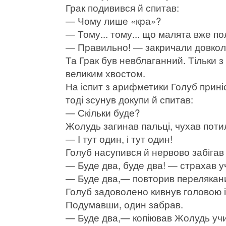
Грак подивився й спитав:
— Чому лише «кра»?
— Тому... тому... що малята вже по
— Правильно! — закричали довкол
Та Грак був невблаганний. Тільки з
великим хвостом.
На іспит з арифметики Голуб приніс
тоді зсунув докупи й спитав:
— Скільки буде?
Жолудь загинав пальці, чухав поти
— І тут один, і тут один!
Голуб насупився й нервово забігав п
— Буде два, буде два! — страхав у
— Буде два,— повторив перелякан
Голуб задоволено кивнув головою і 
Подумавши, один забрав.
— Буде два,— копіював Жолудь учи