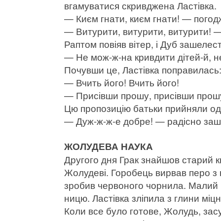
вгамуватися скривджена Ластівка.
— Києм гнати, києм гнати! — погод
— Витурити, витурити, витурити! 
Раптом повіяв вітер, і Дуб зашелест
— Не мож-ж-на кривдити дітей-й, не
Почувши це, Ластівка поправилась
— Вчить його! Вчить його!
— Присівши прошу, присівши прошу
Цю пропозицію батьки прийняли о
— Дуж-ж-ж-е добре! — радісно заш
ЖОЛУДЕВА НАУКА
Другого дня Грак знайшов старий кв
Жолудеві. Горобець вирвав перо з 
зробив червоного чорнила. Малий
ницю. Ластівка зліпила з глини міцни
Коли все було готове, Жолудь, зас