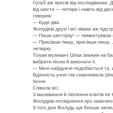
Голуб аж присів від несподіванки. Д
від шести — чотири і навіть від де
говорив:
— Буде два.
Жолудеві друзі і всі зіваки аж підст
— Пиши шестірку! — лементували 
— Присівши пишу, присівши пишу...
четвірку.
Тільки музикант Шпак зважив на б
вибрати пісню й виконати її.
— Мені найдужче подобається та, 
Вдячність учня так схвилювала Шпа
пісню.
Співали всі.
З малювання й ліплення іспитів не б
Жолудеві посвідчення про закінчен
З того дня Жолудь ще більше запиш