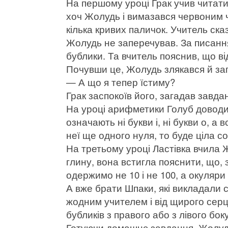
На першому уроці Грак учив читати
хоч Жолудь і вимазався червоним чо
кілька кривих паличок. Учитель ска
Жолудь не заперечував. За писання
бублики. Та вчитель пояснив, що від
Почувши це, Жолудь злякався й за
— А що я тепер їстиму?
Грак заспокоїв його, загадав завда
На уроці арифметики Голуб доводи
означають ні букви і, ні букви о, а
неї ще одного нуля, то буде ціла со
На третьому уроці Ластівка вчила 
глину, вона встигла пояснити, що, 
одержимо не 10 і не 100, а окуляри
А вже брати Шпаки, які викладали с
жодним учителем і від щирого сер
бубликів з правого або з лівого бо
Готуючи домашнє завдання, Жолудь 