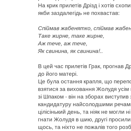
На крик прилетів Дрізд і хотів схоп
якби заздалегідь не похвастав:
Спіймав жабенятко, спіймав жабе
Таке жирне, таке жирне,
Аж тече, аж тече,
Як свинина, як свинина!..
В цей час прилетів Грак, прогнав Д
до його матері.
Це була остання крапля, що перепо
взятися за виховання Жолудя усім 
зі Шпаком - він на зборах виступив
кандидатуру найсолодшими речами 
цілісінький день, та ніяк не могли 
гнати Жолудя в шию, другі просили
щось, та ніхто не пожалів того роз