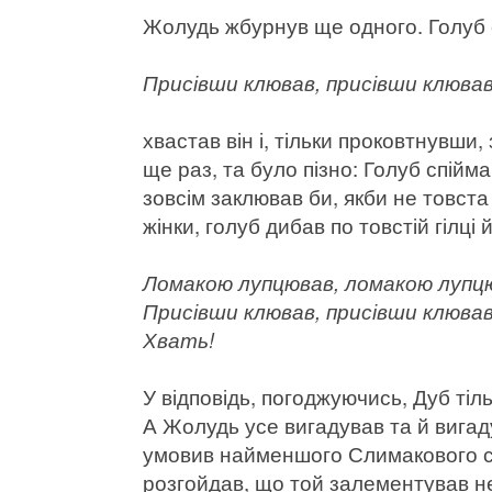
Жолудь жбурнув ще одного. Голуб с
Присівши клював, присівши клюва
хвастав він і, тільки проковтнувши
ще раз, та було пізно: Голуб спійм
зовсім заклював би, якби не товст
жінки, голуб дибав по товстій гілці 
Ломакою лупцював, ломакою лупц
Присівши клював, присівши клював
Хвать!
У відповідь, погоджуючись, Дуб тіл
А Жолудь усе вигадував та й вигад
умовив найменшого Слимакового син
розгойдав, що той залементував не