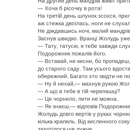
На другий день мандрів живіт прит
— Хоча б рісочку в рота!
На третій день шлунок зсохся, прил
аж стежка двоїлась, ноги не слуха
Не діждавшись ночі, малий мандрі
Заснув швидко. Вранці Жолудь уже ні
— Тату, татусю, я тебе завжди слу
Подорожник пожалів його.
— Вставай, не кисни, бо пропадеш,
до старого саду. Там усього вдост
обережний. Багато хто звідти не п
— Ну й нехай,— махнув рукою Жолу
— А що в тебе в тій черепашці?
— Це чорнило, пити не можна.
— Як знаєш,— відповів Подорожни
Жолудь довго вертів у руках чорн
кілька крапель. Від кисленного сок
захотілося ще дужче.