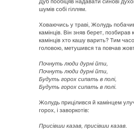
Дуб пообіцяв надавати синові духоп
шумів собі гіллям.
Ховаючись у траві, Жолудь побачив
камінців. Він зняв берет, позбирав к
камінців хто кашу варить? Тим час
головою, метушився та повчав жов
Почнуть люди дурні йти,
Почнуть люди дурні йти,
Будуть горох сипать в полі,
Будуть горох сипать в полі.
Жолудь прицілився й камінцем улуч
горох, і заворкотів:
Присівши казав, присівши казав.