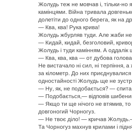
Жолудь теж не мовчав і, тільки-но 
камінцями. Війна тривала довгеньк
долетіти до одного берега, як на д
— Ква, ква! Рука крива!
Жолудь жбурляв туди. Але жаби не
— Кидай, кидай, безголовий, криво
Жолудь і туди камінням. А оддалік 
— Ква, ква, ква — от дубова голова
Не вистачало ні сил, ні терпіння, а
за кілометр. До них приєднувалися 
одностайності Жолудь ще не зустріч
— Ну, як, не подобається? — спит
— Подобається,— відповів шибени
— Якщо ти ще нічого не втямив, т
довгоногий Чорногуз.
— Не твоє діло! — кричав Жолудь.
Та Чорногуз махнув крилами і під