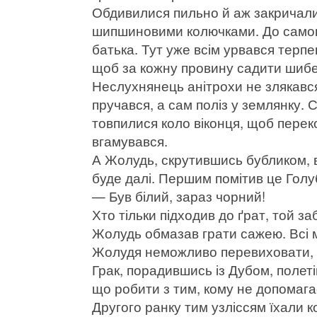
Обдивилися пильно й аж закричали в
шипшиновими колючками. До самого 
батька. Тут уже всім урвався терпе
щоб за кожну провину садити шибе
Неслухнянець анітрохи не злякався
пручався, а сам поліз у землянку. 
товпилися коло віконця, щоб перек
вгамувався.
А Жолудь, скрутившись бубликом, в
буде далі. Першим помітив це Голу
— Був білий, зараз чорний!
Хто тільки підходив до ґрат, той з
Жолудь обмазав грати сажею. Всі 
Жолудя неможливо перевиховати, і
Грак, порадившись із Дубом, полеті
що робити з тим, кому не допомага
Другого ранку тим узліссям їхали к