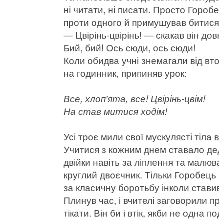
ні читати, ні писати. Просто Гороб
проти одного й примушував битися
— Цвірінь-цвірінь! — скакав він дов
Бий, бий! Ось сюди, ось сюди!
Коли обидва учні знемагали від вт
на годинник, припиняв урок:
Все, хлоп'ята, все! Цвірінь-цвім!
На став митися ходім!
Усі троє мили свої мускулясті тіла в
Учитися з кожним днем ставало де
двійки навіть за ліплення та малюв
круглий двоєчник. Тільки Горобець 
за класичну боротьбу інколи ставив
Плинув час, і вчителі заговорили п
тікати. Він би і втік, якби не одна по