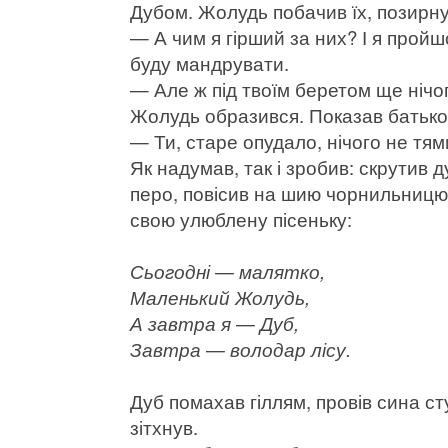
Дубом. Жолудь побачив їх, позирн
— А чим я гірший за них? І я пройшо
буду мандрувати.
— Але ж під твоїм беретом ще нічо
Жолудь образився. Показав батьков
— Ти, старе опудало, нічого не тям
Як надумав, так і зробив: скрутив 
перо, повісив на шию чорнильницю 
свою улюблену пісеньку:
Сьогодні — малятко,
Маленький Жолудь,
А завтра я — Дуб,
Завтра — володар лісу.
Дуб помахав гіллям, провів сина с
зітхнув.