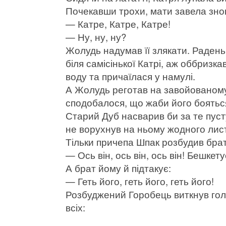
Почекавши трохи, мати завела зно
— Катре, Катре, Катре!
— Ну, ну, ну?
Жолудь надумав її злякати. Раденьк
біля самісінької Катрі, аж оббризкав
воду та причаїлася у намулі.
А Жолудь реготав на завойованому 
сподобалося, що жаби його боятьс
Старий Дуб насварив би за те пусту
не ворухнув на ньому жодного лис
Тільки причепа Шпак розбудив братів
— Ось він, ось він, ось він! Бешке
А брат йому й підтакує:
— Геть його, геть його, геть його!
Розбуджений Горобець виткнув голо
всіх: