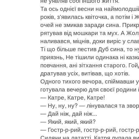
не уявляв собі іншого життя.
Та ось однієї весни на наймолодшій
років, з'явилась квіточка, а потім і
очей не змикав заради сина. Прикр
рятував від мошкари та мух. А Жолу
наливався, міцнів, доки виріс у сл
Ті що більше пестив Дуб сина, то 
приязнь, Не тішили одинака ні казки
повчання, ані зітхання старого. Гой
дратував усіх, витівав, що хотів.
Одного тихого вечора, спіймавши у
готувала вечерю для своєї родини 
— Катре, Катре, Катре!
— Ну, ну, ну? — лінувалася та звор
— Дай ніж, дай ніж...
— Який, який, який?
— Гостр-р-рий, гостр-р-рий, гостр-р
Сидячи на лататті, Катря лупала в