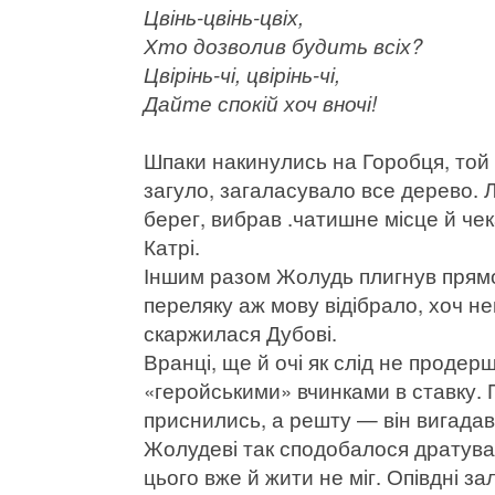
Цвінь-цвінь-цвіх,
Хто дозволив будить всіх?
Цвірінь-чі, цвірінь-чі,
Дайте спокій хоч вночі!
Шпаки накинулись на Горобця, той 
загуло, загаласувало все дерево. 
берег, вибрав .чатишне місце й чек
Катрі.
Іншим разом Жолудь плигнув прямо 
переляку аж мову відібрало, хоч не
скаржилася Дубові.
Вранці, ще й очі як слід не проде
«геройськими» вчинками в ставку.
приснились, а решту — він вигадав
Жолудеві так сподобалося дратуват
цього вже й жити не міг. Опівдні за