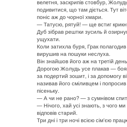
велетня, заскрипів стовбур, Жолуд
подивитися, що там діється. Тут віт
поніс аж до чорної хмари.
— Татусю, рятуй! — ще встиг крик
Дуб зібрав рештки зусиль й озирнув
ущухати.
Коли затихла буря, Грак полагодив
вирушив на пошуки неслуха.
Він знайшов його аж на третій день 
Дорогою Жолудь усе плакав — бояв
за подертий зошит, і за допомогу ві
називав його сміливцем і попроси
пісеньку.
— А чи не рано? — з сумнівом спит
— Нічого, хай усі знають, з чого ми
відповів старий.
Три дні і три ночі всією сім'єю пра