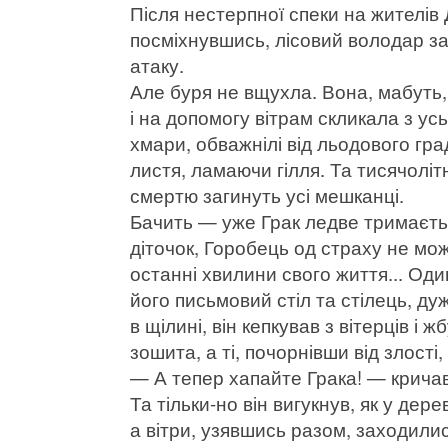
Після нестерпної спеки на жителів
посміхнувшись, лісовий володар за
атаку.
Але буря не вщухла. Вона, мабуть
і на допомогу вітрам скликала з усь
хмари, обважнілі від льодового гра
листя, ламаючи гілля. Та тисячолітн
смертю загинуть усі мешканці.
Бачить — уже Грак ледве тримаєть
діточок, Горобець од страху не мож
останні хвилини свого життя... Од
його письмовий стіл та стілець, ду
в щілині, він кепкував з вітерців і
зошита, а ті, почорнівши від злості
— А тепер хапайте Грака! — крича
Та тільки-но він вигукнув, як у де
а вітри, узявшись разом, заходилис