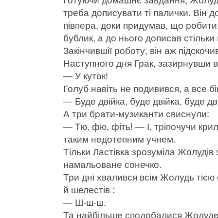
треба дописувати ті палички. Він д
півпера, доки придумав, що робит
бублик, а до нього дописав стільки
Закінчившії роботу, він аж підскоч
Наступного дня Грак, зазирнувши в 
— У куток!
Голуб навіть не подивився, а все бі
— Буде двійка, буде двійка, буде дв
А три брати-музиканти свиснули:
— Тю, фю, фіть! — І, тріпочучи кри
таким недотепним учнем.
Тільки Ластівка зрозуміла Жолудів 
намальоване сонечко.
Три дні хвалився всім Жолудь тією 
й шелестів :
— Ш-ш-ш.
Та найбільше сподобалися Жолудев