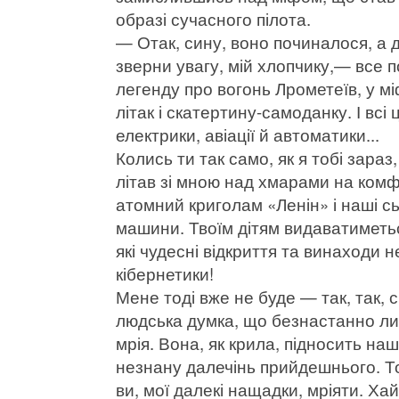
образі сучасного пілота.
— Отак, сину, воно починалося, а 
зверни увагу, мій хлопчику,— все п
легенду про вогонь Лрометеїв, у міф
літак і скатертину-самоданку. І всі 
електрики, авіації й автоматики...
Колись ти так само, як я тобі зараз
літав зі мною над хмарами на ком
атомний криголам «Ленін» і наші с
машини. Твоїм дітям видаватиметьс
які чудесні відкриття та винаходи
кібернетики!
Мене тоді вже не буде — так, так, с
людська думка, що безнастанно лин
мрія. Вона, як крила, підносить наш
незнану далечінь прийдешнього. Тож
ви, мої далекі нащадки, мріяти. Хай