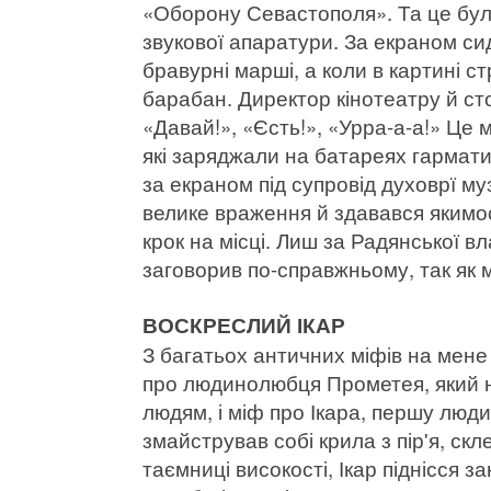
«Оборону Севастополя». Та це бул
звукової апаратури. За екраном сид
бравурні марші, а коли в картині с
барабан. Директор кінотеатру й ст
«Давай!», «Єсть!», «Урра-а-а!» Це м
які заряджали на батареях гармати
за екраном під супровід духоврї м
велике враження й здавався якимос
крок на місці. Лиш за Радянської вл
заговорив по-справжньому, так як м
ВОСКРЕСЛИЙ ІКАР
З багатьох античних міфів на мен
про людинолюбця Прометея, який ні
людям, і міф про Ікара, першу люди
змайстрував собі крила з пір'я, ск
таємниці високості, Ікар піднісся 