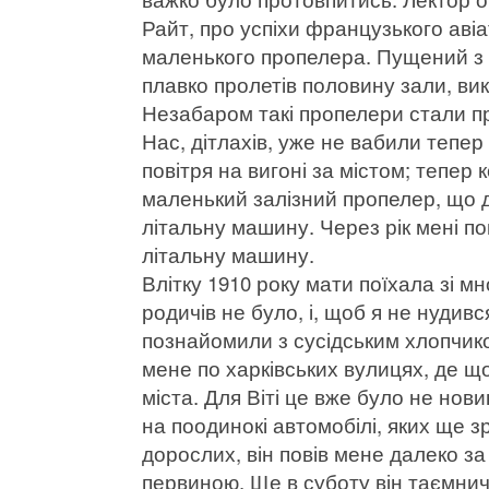
Райт, про успіхи французького аві
маленького пропелера. Пущений з с
плавко пролетів половину зали, ви
Незабаром такі пропелери стали пр
Нас, дітлахів, уже не вабили тепер 
повітря на вигоні за містом; тепер 
маленький залізний пропелер, що д
літальну машину. Через рік мені п
літальну машину.
Влітку 1910 року мати поїхала зі мн
родичів не було, і, щоб я не нудив
познайомили з сусідським хлопчико
мене по харківських вулицях, де що
міста. Для Віті це вже було не новин
на поодинокі автомобілі, яких ще з
дорослих, він повів мене далеко за 
первиною. Ще в суботу він таємнич