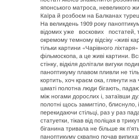
японського матроса, невеликого ж
Каїра й розбоєм на Балканах турец
На великдень 1909 року паноптикум
відомих уже воскових постатей, т
окремому темному відсіку «живі кар
тільки картини «Чарівного ліхтаря
фільмоскопа, а це живі картини. В
стінку, відкіля долітали вигуки под
паноптикуму плавом пливли не тільк
кортить, хоч краєм ока, глянути на
шматі полотна люди бігають, падаю
між ногами дорослих і, затаївши ду
полотні щось замигтіло, блиснуло, 
перекидаючи стільці, раз у раз пад
статуетки, тікав від поліцая в трик
біганина тривала не більше як п'ять
паноптикуму сквапно почав випихат