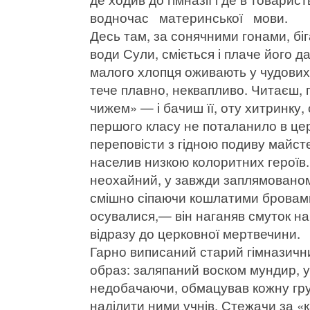
водночас материнської мови.
Десь там, за сонячними гонами, біг
води Сули, сміється і плаче його д
малого хлопця оживають у чудових
тече плавно, неквапливо. Читаєш, 
чижем» — і бачиш її, оту хитринку, 
першого класу не поталанило в цер
переповісти з гідною подиву майс
населив низкою колоритних героїв.
неохайний, у завжди заплямованому
смішно сіпаючи кошлатими бровами
осувалися,— він наганяв смуток на 
відразу до церковної мертвечини.
Гарно виписаний старий гімназичн
образ: заляпаний воском мундир, у с
недобачаючи, обмацував кожну гру
наділити ними учнів. Стежачи за «к