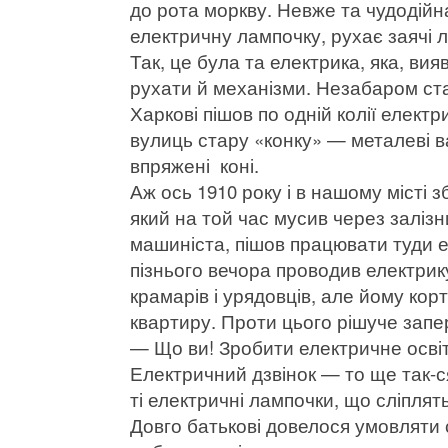
до рота моркву. Невже та чудодійн
електричну лампочку, рухає заячі 
Так, це була та електрика, яка, вия
рухати й механізми. Незабаром ста
Харкові пішов по одній колії елект
вулиць стару «конку» — металеві в
впряжені коні.
Аж ось 1910 року і в нашому місті 
який на той час мусив через заліз
машиніста, пішов працювати туди 
пізнього вечора проводив електрику
крамарів і урядовців, але йому корт
квартиру. Проти цього рішуче запе
— Що ви! Зробити електричне освіт
Електричний дзвінок — то ще так-ся
ті електричні лампочки, що сліплять
Довго батькові довелося умовляти 