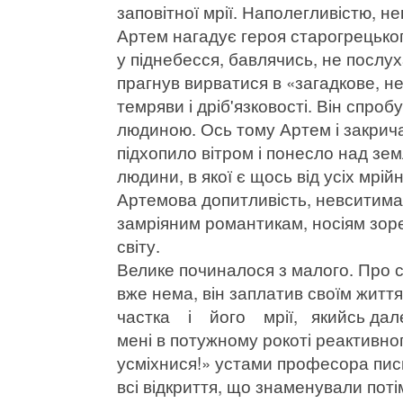
заповітної мрії. Наполегливістю, 
Артем нагадує героя старогрецьког
у піднебесся, бавлячись, не послу
прагнув вирватися в «загадкове, 
темряви і дріб'язковості. Він спроб
людиною. Ось тому Артем і закрича
підхопило вітром і понесло над зе
людини, в якої є щось від усіх мрій
Артемова допитливість, невситима
замріяним романтикам, носіям зоре
світу.
Велике починалося з малого. Про 
вже нема, він заплатив своїм жи
частка і його мрії, якийсь далек
мені в потужному рокоті реактивног
усміхнися!» устами професора пись
всі відкриття, що знаменували поті