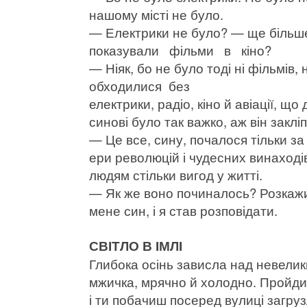
нашому місті не було.
— Електрики не було? — ще більш
показували фільми в кіно?
— Ніяк, бо не було тоді ні фільмів
обходилися без
електрики, радіо, кіно й авіації, щ
синові було так важко, аж він заклі
— Це все, сину, почалося тільки за 
ери революцій і чудесних винаход
людям стільки вигод у житті.
— Як же воно починалось? Розкажи 
мене син, і я став розповідати.
СВІТЛО В ІМЛІ
Глибока осінь зависла над невелик
мжичка, мрячно й холодно. Пройди 
і ти побачиш посеред вулиці загрузл