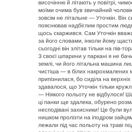
височінню й літають у повітрі, чимо
моїми очима був звичайний чоловік
зовсім не літальне — Уточкін. Він 
пояснював надбіглим простим люд
щось скаржився. Сам Уточкін вважав
за його словами, інколи йому щасти
сьогодні він злітав тільки на пів-то
З своєї шпарини у паркані я не бач
землі, чи його літальна машина лиш
чистіша — в білих накрохмалених м
припізнилася, бо сиділа на верхніх
здавалося, що Уточкін тільки кружля
— Ніякого польоту не відбулося! Ш
ці панки ще здалека, обурено роз
несподівані захисники! Це були ву
нишком пролізти на іподром зайцям
лежали під час польоту на траві по