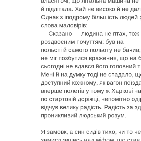
власні очі, що літальна машина не 
й підлітала. Хай не високо й не дал
Однак з іподрому більшість людей
слова маловірів:
— Сказано — людина не птах, тож і
роздвоєним почуттям: був на
польоті й самого польоту не бачив;
не міг позбутися враження, що на б
сьогодні не вдався його головний т
Мені й на думку тоді не спадало, щ
доступний кожному, як вагон поїзда
вперше полетів у тому ж Харкові на
по стартовій доріжці, непомітно оді
відчув велику радість. Радість за зд
проникливий людський розум.
Я замовк, а син сидів тихо, чи то 
замислившись над міфом, що став д