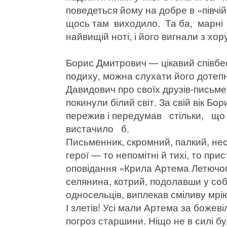
поведеться йому на добре в «півчі
щось там виходило. Та ба, марні 
найвищій ноті, і його вигнали з хор
Борис Дмитрович — цікавий співбес
подиху, можна слухати його дотепні
Давидович про своїх друзів-письмен
покинули білий світ. За свій вік Б
пережив і передумав стільки, щ
вистачило б.
Письменник, скромний, палкий, нес
герої — то непомітні й тихі, то при
оповідання «Крила Артема Летючо
селянина, котрий, подолавши у соб
односельців, виплекав сміливу мрію
І злетів! Усі мали Артема за божев
погроз старшини. Ніщо не в силі бу