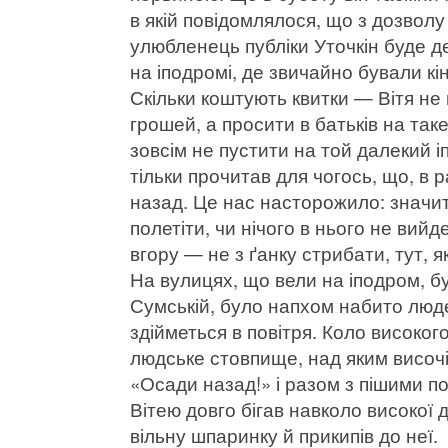
в якій повідомлялося, що з дозвол
улюбленець публіки Уточкін буде д
на іподромі, де звичайно бували кін
Скільки коштують квитки — Вітя не 
грошей, а просити в батьків на так
зовсім не пустити на той далекий і
тільки прочитав для чогось, що, в р
назад. Це нас насторожило: значит
полетіти, чи нічого в нього не вийде
вгору — не з ґанку стрибати, тут, я
На вулицях, що вели на іподром, бу
Сумській, було напхом набито люде
здійметься в повітря. Коло високо
людське стовпище, над яким височіл
«Осади назад!» і разом з пішими по
Вітею довго бігав навколо високої 
вільну шпаринку й прикипів до неї.