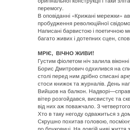
оригінальної конструкції і таки зл
перемогу.
В оповіданні «Крижані мережки» ав
пробудження революційної свідомост
Написані барвистою і поетичною 
багато живих і дотепних сцен, спо
МРІЄ, ВІЧНО ЖИВИ!
Густим фіолетом ніч залила віконні
Борис Дмитрович одхилився на спин
столі перед ним дрібно списані ар
стоси книжок та журналів. День нап
Вийшов на балкон. Надворі—справж
вітер розгойдався, висвистує та с
від них аж поважчало. З четвертог
Хто в таку негоду одважиться з до
Скрушно похитав головою, посміхнув
по бруковиці. На довгій ниві життя 