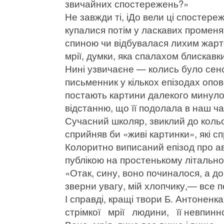
звичайних спостережень?»
Не завжди ті, іДо вели ці спостере
купалися потім у ласкавих променя
спиною чи відбувалася лихим жарто
мрії, думки, яка спалахом блискавк
Нині узвичаєне — колись було сенс
письменник у кількох епізодах опо
постають картини далекого минулого
відстанню, що її подолала в наш ча
Сучасний школяр, звиклий до кольо
сприйняв би «живі картинки», які с
Колоритно виписаний епізод про ав
публікою на простенькому літально
«Отак, сину, воно починалося, а д
зверни увагу, мій хлопчику,— все 
І справді, кращі твори Б. Антонен
стрімкої мрії людини, її невпин