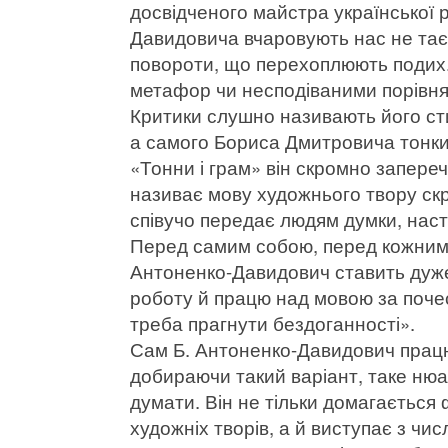
досвідченого майстра української 
Давидовича вчаровують нас не таєм
повороти, що перехоплюють подих.
метафор чи несподіваними порівн
Критики слушно називають його ст
а самого Бориса Дмитровича тонким
«Тонни і грам» він скромно запере
називає мову художнього твору ск
співучо передає людям думки, наст
Перед самим собою, перед кожним, 
Антоненко-Давидович ставить дуже
роботу й працю над мовою за поче
треба прагнути бездоганності».
Сам Б. Антоненко-Давидович працю
добираючи такий варіант, таке нюа
думати. Він не тільки домагається
художніх творів, а й виступає з чи