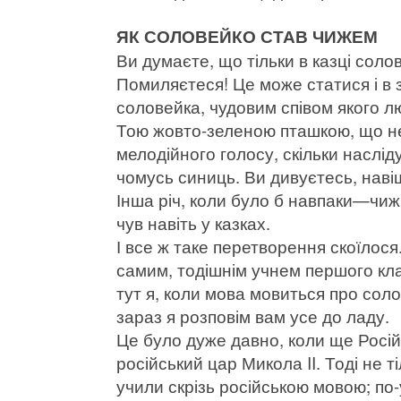
ЯК СОЛОВЕЙКО СТАВ ЧИЖЕМ
Ви думаєте, що тільки в казці сол
Помиляєтеся! Це може статися і в з
соловейка, чудовим співом якого л
Тою жовто-зеленою пташкою, що не 
мелодійного голосу, скільки наслід
чомусь синиць. Ви дивуєтесь, наві
Інша річ, коли було б навпаки—чиж 
чув навіть у казках.
І все ж таке перетворення скоїлося.
самим, тодішнім учнем першого клас
тут я, коли мова мовиться про сол
зараз я розповім вам усе до ладу.
Це було дуже давно, коли ще Росі
російський цар Микола II. Тоді не ті
учили скрізь російською мовою; по