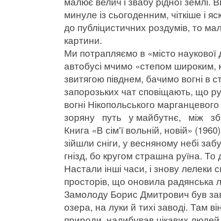
малює велич і звабу рідної землі. В
минуле із сьогоденним, чіткіше і я
до публіцистичних роздумів, то ма
картини.
Ми потрапляємо в «місто наукової
автобусі мчимо «степом широким,
звитягою півднем, бачимо вогні в ст
запорозьких чат сповіщають, що ру
вогні Нікопольського марганцевого
зоряну путь у майбутнє, між збр
Книга «В сім'ї вольній, новій» (19
зійшли сніги, у весняному небі заб
гнізд, бо кругом страшна руїна. То 
Настали інші часи, і знову лелеки 
просторів, що оновила радянська 
Замолоду Борис Дмитрович був зав
озера, на луки й тихі заводі. Там 
природи, надибував цікавих людей. 