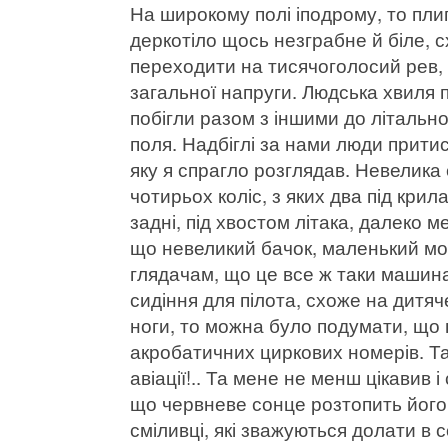
На широкому полі іподрому, то пли
деркотіло щось незграбне й біле, с
переходити на тисячоголосий рев, 
загальної напруги. Людська хвиля 
побігли разом з іншими до літальн
поля. Надбіглі за нами люди прит
яку я спрагло розглядав. Невелика 
чотирьох коліс, з яких два під кри
задні, під хвостом літака, далеко 
що невеликий бачок, маленький мо
глядачам, що це все ж таки машин
сидіння для пілота, схоже на дитяч
ноги, то можна було подумати, що 
акробатичних циркових номерів. Та
авіації!.. Та мене не менш цікавив і
що червневе сонце розтопить його 
сміливці, які зважуються долати в