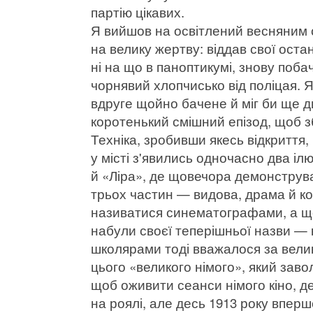
партію цікавих.
Я вийшов на освітлений весняним со
на велику жертву: віддав свої оста
ні на що в паноптикумі, знову поба
чорнявий хлопчисько від поліцая. 
вдруге щойно бачене й міг би ще ди
коротенький смішний епізод, щоб з
Техніка, зробивши якесь відкриття,
у місті з'явились одночасно два іл
й «Ліра», де щовечора демонструв
трьох частин — видова, драма й к
називатися синематографами, а ще
набули своєї теперішньої назви — 
школярами тоді вважалося за велик
цього «великого німого», який зав
щоб оживити сеанси німого кіно, 
на роялі, але десь 1913 року впер