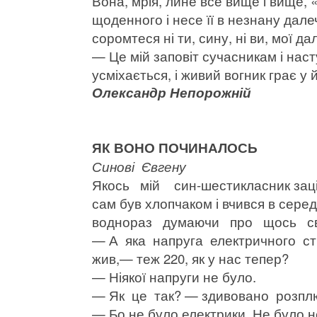
Вона, мрія, лине все вище і вище, 
щоденного і несе її в незнану дале
соромтеся ні ти, сину, ні ви, мої д
— Це мій заповіт сучасникам і на
усміхається, і живий вогник грає у
Олександр Непорожній
ЯК ВОНО ПОЧИНАЛОСЬ
Синові Євгену
Якось мій син-шестикласник зац
сам був хлопчаком і вчився в сере
воднораз думаючи про щось сво
— А яка напруга електричного стру
жив,— теж 220, як у нас тепер?
— Ніякої напруги не було.
— Як це так? — здивовано розпл
— Бо не було електрики. Не було не