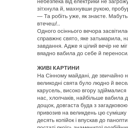
небезпека від електрики не загрожу
зітхнула й, махнувши рукою, пробу
— Та робіть уже, як знаєте. Мабуть,
втечеш!..
Одного осіннього вечора засвітилас
справжнє свято, яке затьмарила, н
завдання. Адже я цілий вечір не мі
вяадно вабила до себе й переносила
ЖИВІ КАРТИНИ
На Сінному майдані, де звичайно н
великодні свята було людно й весел
карусель, високо вгору здіймалися
нас, хлопчаків, найбільше вабила 
дощок, довгаста буда з загадково
привозив на великдень цю сумішку 
десять копійок і впускав до панопт
постаті якоїсь знаменитої розбійни