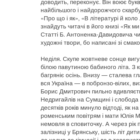
доводить, переконує. Він воює бук
найбільшого і найдорожчого скарбу
«Про що і як», «В літературі й ко
знайдуть читачі в його книзі «Як м
Статті Б. Антоненка-Давидовича чи
художні твори, бо написані зі смак
Неділя. Скупе жовтневе сонце вигу
білою павутиною бабиного літа. З ки
багряніє осінь. Внизу — сталева г
вся Україна — в побронзо-вілих, в
Борис Дмитрович пильно вдивляєть
Недригайлів на Сумщині і слобода 
десятків років минуло відтоді, як н
роменським повітрям і мати Юлія 
немовля в сповиточку. А через рік
залізниці у Брянську, шість літ дит
де ходив до гімназії і де в товарис