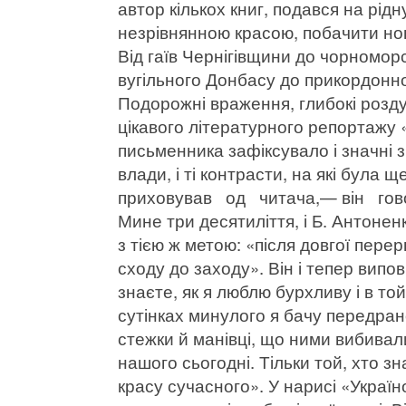
автор кількох книг, подався на рід
незрівнянною красою, побачити но
Від гаїв Чернігівщини до чорномор
вугільного Донбасу до прикордонн
Подорожні враження, глибокі розд
цікавого літературного репортажу 
письменника зафіксувало і значні 
влади, і ті контрасти, на які була 
приховував од читача,— він го
Мине три десятиліття, і Б. Антонен
з тією ж метою: «після довгої перер
сходу до заходу». Він і тепер випо
знаєте, як я люблю бурхливу і в то
сутінках минулого я бачу передран
стежки й манівці, що ними вибивал
нашого сьогодні. Тільки той, хто з
красу сучасного». У нарисі «Україн