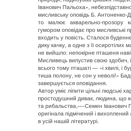
Іванович Пальоха», небезпідстав
мисливську оповідь Б. Антоненко-
то малює акварельно-прозору ка
гумором оповідає про мисливські п
входить у повість. Сталося буденн
дику качку, а одне з її осиротілих 
не вийшло: непокірне пташеня навіт
Мисливець випустив свою здобич, і
всього тому пташаті — «і хвилі, і б
тиша полону, не сон у неволі!» Ба
завершується оповідання.
Автор уміє ліпити цільні людські 
простодушний дивак, людина, що мо
та рибальства,—-Семен Іванович П
оригінала підмічений і вихоплений
в усій нашій літературі.