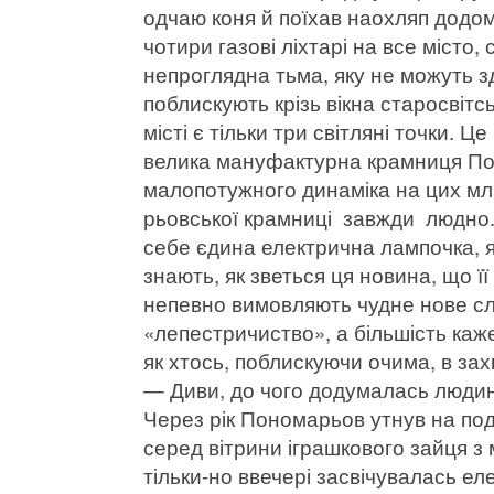
одчаю коня й поїхав наохляп додо
чотири газові ліхтарі на все місто, 
непроглядна тьма, яку не можуть зд
поблискують крізь вікна старосвіт
місті є тільки три світляні точки.
велика мануфактурна крамниця Пон
малопотужного динаміка на цих мл
рьовської крамниці завжди людно.
себе єдина електрична лампочка, я
знають, як зветься ця новина, що її
непевно вимовляють чудне нове сл
«лепестричиство», а більшість каже
як хтось, поблискуючи очима, в зах
— Диви, до чого додумалась люди
Через рік Пономарьов утнув на под
серед вітрини іграшкового зайця з 
тільки-но ввечері засвічувалась ел