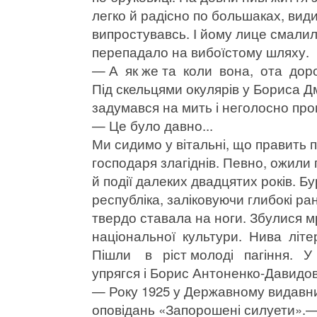
легко й радісно по большаках, вид
випростувавсь. І йому лице смалили
перепадало на вибоїстому шляху.
— А як же та коли вона, ота дор
Під скельцями окулярів у Бориса Д
задумався на мить і неголосно про
— Це було давно...
Ми сидимо у вітальні, що править п
господаря злагіднів. Певно, ожили
й події далеких двадцятих років. Б
республіка, заліковуючи глибокі ра
твердо ставала на ноги. Збулися м
національної культури. Нива літ
Пішли в ріст молоді пагіння. У
упрягся і Борис Антоненко-Давидо
— Року 1925 у Державному видавни
оповідань «Запорошені силуети».—