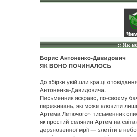
:: Як в
Борис Антоненко-Давидович
ЯК ВОНО ПОЧИНАЛОСЬ
До збірки увійшли кращі оповіданн
Антоненка-Давидовича.
Письменник яскраво, по-своєму бачи
переживань, які може вловити лише
Артема Летючого» письменник опис
як простий селянин Артем на світан
дерзновенної мрії — злетіти в неб