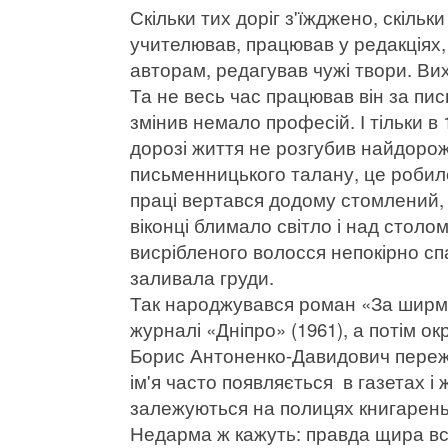
Скільки тих доріг з'їжджено, скіль
учителював, працював у редакціях
авторам, редагував чужі твори. Вих
Та не весь час працював він за пи
змінив немало професій. І тільки в 
дорозі життя не розгубив найдорож
письменницького талану, це робило
праці вертався додому стомлений, 
віконці блимало світло і над стол
висрібленого волосся непокірно сп
заливала груди.
Так народжувався роман «За ширмо
журналі «Дніпро» (1961), а потім о
Борис Антоненко-Давидович пережи
ім'я часто появляється в газетах 
залежуються на полицях книгарень і
Недарма ж кажуть: правда щира всю