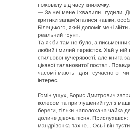
пожовклу від часу книжечку.
— За неї мене і хвалили і гудили.
критики запам'яталися навіки, особ
Білецького, який допоміг мені зійт
реальний грунт.
Та як би там не було, а письменнико
любий і милий первісток. Хай у ні
стильової кучерявості, але книга з
цікавої талановитої постаті. Правда
часом і мають для сучасного чи
інтерес.
Гомін ущух, Борис Дмитрович затри
колесом та приглушений гул з маши
береги, тільки наполохана чайка де
долине дівоча пісня. Прислухався:
мандрівочка пахне... Ось і він пус