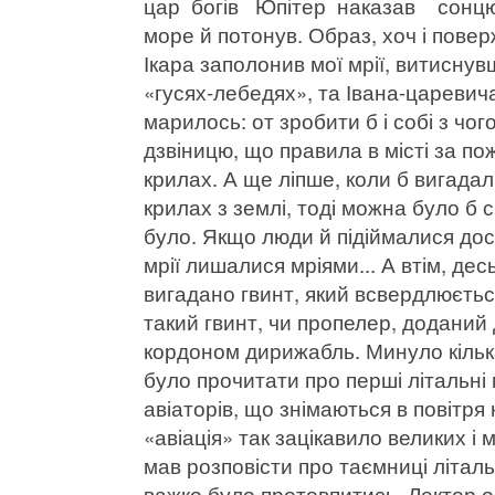
цар богів Юпітер наказав сонцю р
море й потонув. Образ, хоч і повер
Ікара заполонив мої мрії, витиснув
«гусях-лебедях», та Івана-царевича
марилось: от зробити б і собі з чо
дзвіницю, що правила в місті за по
крилах. А ще ліпше, коли б вигада
крилах з землі, тоді можна було б
було. Якщо люди й підіймалися досі 
мрії лишалися мріями... А втім, дес
вигадано гвинт, який всвердлюєтьс
такий гвинт, чи пропелер, доданий 
кордоном дирижабль. Минуло кілька
було прочитати про перші літальн
авіаторів, що знімаються в повітря
«авіація» так зацікавило великих і 
мав розповісти про таємниці літаль
важко було протовпитись. Лектор о