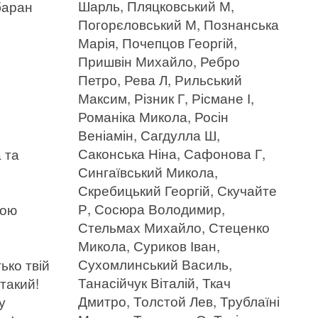
Шарль, Пляцковський М,
баран
Погорєловський М, Познанська
Марія, Почепцов Георгій,
Пришвін Михайло, Ребро
Петро, Рева Л, Рильський
Максим, Різник Г, Рісмане І,
Романіка Микола, Росін
Веніамін, Сагдулла Ш,
Саконська Ніна, Сафонова Г,
 та
Сингаївський Микола,
Скребицький Георгій, Скучайте
Р, Сосюра Володимир,
вою
Стельмах Михайло, Стеценко
Микола, Суриков Іван,
Сухомлинський Василь,
ько твій
Танасійчук Віталій, Ткач
 такий!
Дмитро, Толстой Лев, Трублаїні
у