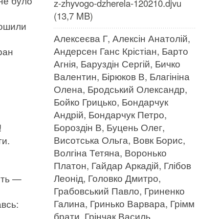
не було
z-zhyvogo-dzherela-120210.djvu
(13,7 MB)
Пошили
Алексеєва Г, Алексін Анатолій,
Андерсен Ганс Крістіан, Барто
ран
Агнія, Баруздін Сергій, Бичко
Валентин, Бірюков В, Благініна
Олена, Бродський Олександр,
Бойко Грицько, Бондарчук
Андрій, Бондарчук Петро,
Бороздін В, Буцень Олег,
и!
Висотська Ольга, Вовк Борис,
ти.
Волгіна Тетяна, Воронько
Платон, Гайдар Аркадій, Глібов
Леонід, Головко Дмитро,
ить —
Грабовський Павло, Гриненко
Галина, Гринько Варвара, Грімм
авсь:
брати, Грінчак Василь,