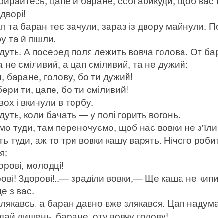
райтесь, цапе й баране, собі абикуди, щоб вас 
дворі!
п та баран теє зачули, зараз із двору майнули. 
у та й пішли.
 ідуть. А посеред поля лежить вовча голова. От ба
а не сміливий, а цап сміливий, та не дужий:
баране, голову, бо ти дужий!
ри ти, цапе, бо ти сміливий!
вох і вкинули в торбу.
ідуть, коли бачать — у полі горить вогонь.
 туди, там переночуємо, щоб нас вовки не з'їл
ь туди, аж то три вовки кашу варять. Нічого роби
я:
рові, молодці!
і! Здорові!..— зраділи вовки,— Ще каша не кип
е з вас.
злякавсь, а баран давно вже злякався. Цап надум
й лишень, баране, оту вовчу голову!