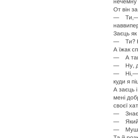
нечемну 
От він за
— Ти,— 
наввипер
Заєць як
— Ти? Н
А їжак сп
— А так,
— Ну, до
— Ні,— к
куди я пі
А заєць і
мені доб
своєї ха
— Знаєш,
— Який,
— Мушу 
Та й розк