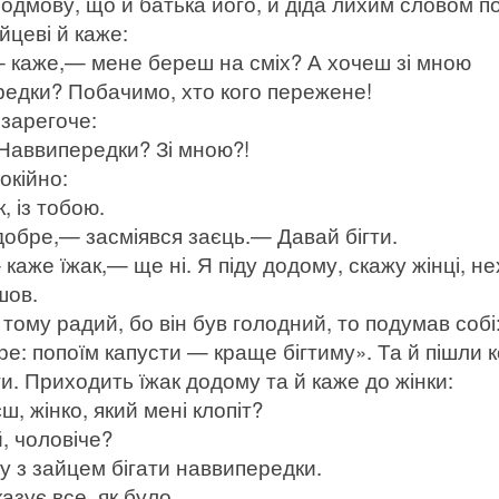
одмову, що й батька його, й діда лихим словом п
йцеві й каже:
каже,— мене береш на сміх? А хочеш зі мною
едки? Побачимо, хто кого пережене!
 зарегоче:
аввипередки? Зі мною?!
окійно:
 із тобою.
бре,— засміявся заєць.— Давай бігти.
аже їжак,— ще ні. Я піду додому, скажу жінці, не
шов.
 тому радий, бо він був голодний, то подумав собі:
ре: попоїм капусти — краще бігтиму». Та й пішли 
ти. Приходить їжак додому та й каже до жінки:
 жінко, який мені клопіт?
 чоловіче?
з зайцем бігати наввипередки.
азує все, як було.