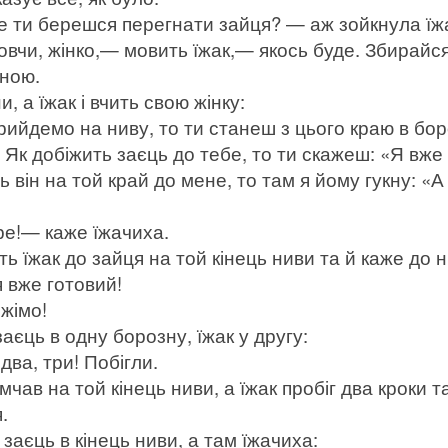
 ти берешся перегнати зайця? — аж зойкнула їж
и, жінко,— мовить їжак,— якось буде. Збирайс
мною.
и, а їжак і вчить свою жінку:
йдемо на ниву, то ти станеш з цього краю в боро
і. Як добіжить заєць до тебе, то ти скажеш: «Я вже
ь він на той край до мене, то там я йому гукну: «А
!— каже їжачиха.
ь їжак до зайця на той кінець ниви та й каже до н
 вже готовий!
жімо!
заєць в одну борозну, їжак у другу:
ва, три! Побігли.
мчав на той кінець ниви, а їжак пробіг два кроки т
.
 заєць в кінець ниви, а там їжачиха: