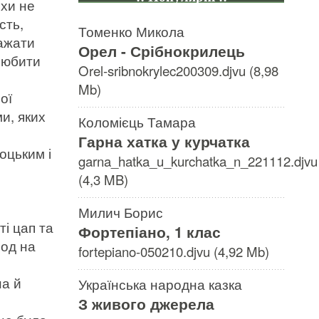
охи не
сть,
Томенко Микола
важати
Орел - Срібнокрилець
 любити
Orel-sribnokrylec200309.djvu (8,98
Mb)
ої
ми, яких
Коломієць Тамара
Гарна хатка у курчатка
оцьким і
garna_hatka_u_kurchatka_n_221112.djvu
(4,3 MB)
Милич Борис
ті цап та
Фортепіано, 1 клас
род на
fortepiano-050210.djvu (4,92 Mb)
а й
Українська народна казка
З живого джерела