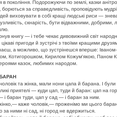
я в покоління. Подорожуючи по землі, казки анітр
, борються за справедливість, проповідують мудрі
дей виховувати в собі кращі людські риси — зне
гузливість, скнарість, бути відважними, добрими,
млю.
рнув книгу — і тебе чекає дивовижний світ народн
, цікаві пригоди й зустрічі з твоїми кращими друзя
наєш, а можливо, що зустрінешся вперше: Іваном-
м, Котигорошком, Кирилом Кожум'якою, Паном К
ероями казок, любимих народом.
 БАРАН
чоловік та жінка, мали нони цапа й барана. І були 
ликі приятелі — куди цап, туди й баран: цап на го
— і баран туди, цап у сад — і баран за ним.
нко,— каже чоловік,— проженімо ми цього баран
то за ними ні сад, ні город не вдержиться.