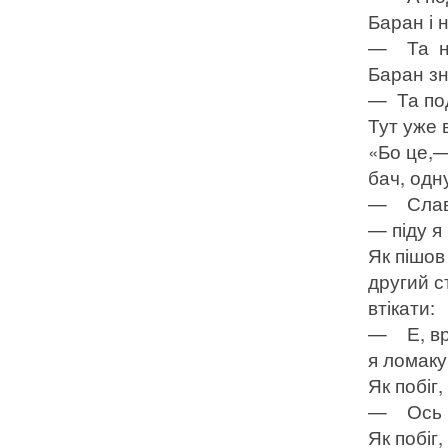
Баран і 
— Та не
Баран зн
— Та по
Тут уже 
«Бо це,—
бач, одн
— Славна
— піду я
Як пішов
другий с
втікати:
— Е, вра
я ломаку
Як побіг,
— Ось пі
Як побіг,