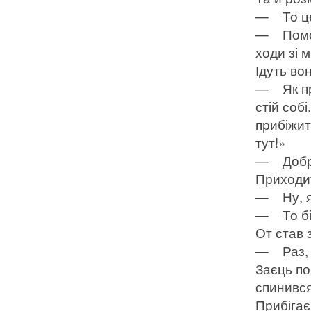
— То це
— Помовч
ходи зі 
Ідуть вон
— Як при
стій соб
прибіжит
тут!»
— Добре
Приходит
— Ну, я
— То бі
От став 
— Раз, д
Заєць по
спинився
Прибігає