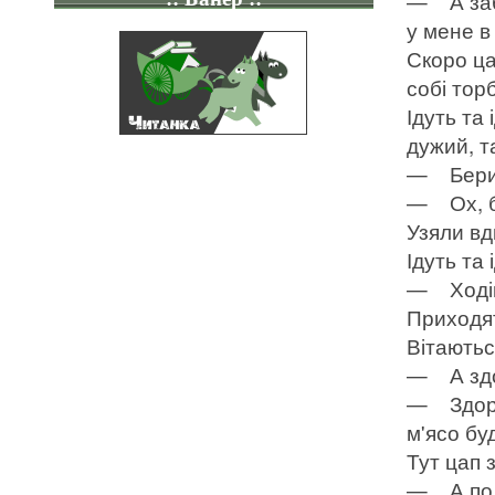
— А заби
у мене в 
Скоро ца
собі торб
Ідуть та
дужий, т
— Бери, 
— Ох, бе
Узяли вд
Ідуть та 
— Ходімо
Приходят
Вітаютьс
— А здо
— Здоров
м'ясо буд
Тут цап 
— А пода