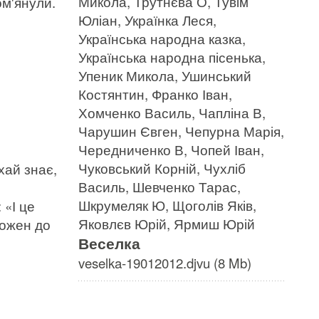
Микола, Трутнєва О, Тувім
ом'янули.
Юліан, Українка Леся,
Українська народна казка,
Українська народна пісенька,
Упеник Микола, Ушинський
Костянтин, Франко Іван,
Хомченко Василь, Чапліна В,
Чарушин Євген, Чепурна Марія,
Чередниченко В, Чопей Іван,
Чуковський Корній, Чухліб
хай знає,
Василь, Шевченко Тарас,
Шкрумеляк Ю, Щоголів Яків,
 «І це
Яковлєв Юрій, Ярмиш Юрій
кожен до
Веселка
veselka-19012012.djvu (8 Mb)