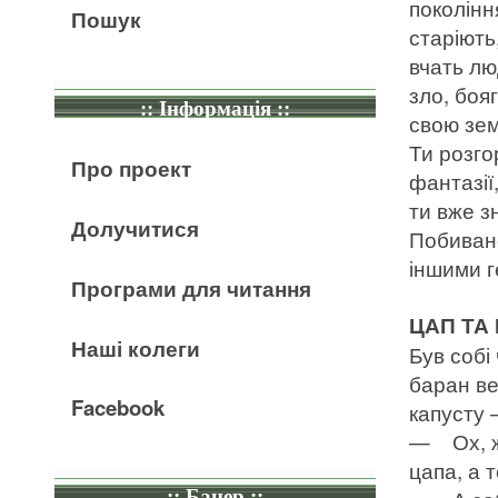
поколінн
Пошук
старіють
вчать лю
зло, боя
:: Інформація ::
свою зе
Ти розго
Про проект
фантазії
ти вже з
Долучитися
Побивано
іншими г
Програми для читання
ЦАП ТА
Наші колеги
Був собі 
баран ве
Facebook
капусту 
— Ох, жі
цапа, а 
:: Банер ::