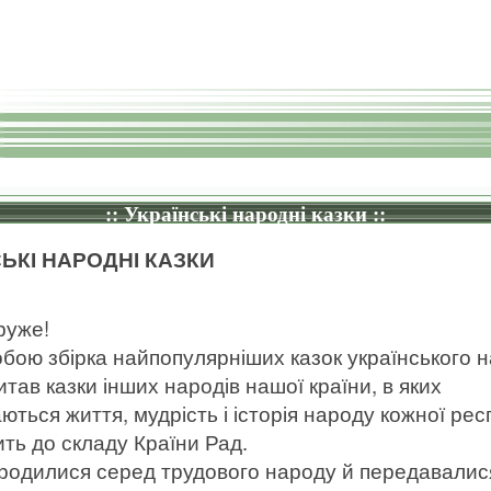
:: Українські народні казки ::
СЬКІ НАРОДНІ КАЗКИ
руже!
бою збірка найпопулярніших казок українського н
итав казки інших народів нашої країни, в яких
ються життя, мудрість і історія народу кожної рес
ть до складу Країни Рад.
родилися серед трудового народу й передавалис