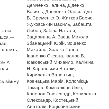
Демченко Галина, Діденко
Василь, Донченко Олесь, Дун
В, Єременко О, Житков Борис,
Жуковський Василь, Забашта
Любов, Забіла Наталя,
ікати.
Зацаринна А, Заєць Микола,
дешся,—
Збанацький Юрій, Зощенко
нає:
Михайло, Зралко Ганна,
м долить,
Іваненко Оксана, Іванов В,
Ісаковський Михайло, Калініна
ю!» А
Н, Каранський Віталій,
тіля
Кириленко Валентин,
Ковнацька Марія, Коломієць
сь візьму
Тамара, Компанієць Лідія,
Кононов Олександр, Копиленко
Олександр, Костецький
Анатолій, Коцюбинський
: