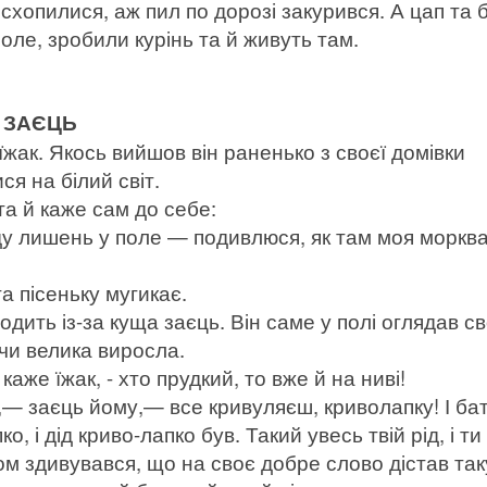
 схопилися, аж пил по дорозі закурився. А цап та 
поле, зробили курінь та й живуть там.
А ЗАЄЦЬ
 їжак. Якось вийшов він раненько з своєї домівки
ся на білий світ.
а й каже сам до себе:
 лишень у поле — подивлюся, як там моя морква
та пісеньку мугикає.
одить із-за куща заєць. Він саме у полі оглядав с
 чи велика виросла.
же їжак, - хто прудкий, то вже й на ниві!
 заєць йому,— все кривуляєш, криволапку! І бат
о, і дід криво-лапко був. Такий увесь твій рід, і ти
ом здивувався, що на своє добре слово дістав так