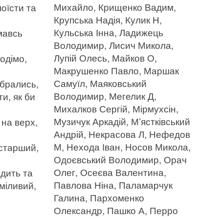
Михайло, Крищенко Вадим,
оїсти та
Крупська Надія, Кулик Н,
Кульська Інна, Ладижець
мавсь
Володимир, Лисич Микола,
Лупій Олесь, Майков О,
одімо,
Макрушенко Павло, Маршак
Самуїл, Маяковський
убрались,
Володимир, Мегелик Д,
и, як би
Михалков Сергій, Мірмухсін,
Музичук Аркадій, М’ястківський
 на верх,
Андрій, Некрасова Л, Нефедов
М, Нехода Іван, Носов Микола,
старший,
Одоєвський Володимир, Орач
Олег, Осеєва Валентина,
идить та
Павлова Ніна, Паламарчук
міливий,
Галина, Пархоменко
Олександр, Пашко А, Перро