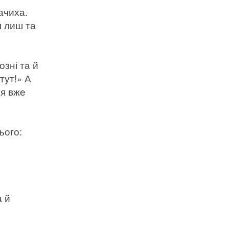
ачиха.
я лиш та
зні та й
 тут!» А
 я вже
ього:
а й