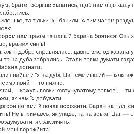
м, брате, скоріше хапатись, щоб нам оцю кашу п
 забратись.
иденько, та тільки їх і бачили. А тим часом розду
овк:
 сором нам трьом та цапа й барана боятися! Овь х
мо, вражих синів!
 аж ті добре справлялись, давно вже од казана 
ли та на дуба забрались. Стали вовки думати-гадат
барана догнати.
ли і найшли їх на дубі. Цап сміливіший — ізліз аж
несміливий — то нижче.
ай,— кажуть вовки ковтунуватому вовкові,— ти 
ожи, як нам їх добувати.
 догори ногами й почав ворожити. Баран на гіллі с
ить! Не втримавсь, як упаде, та на вовка! Цап — с
роздумувати, як закричить:
 мені ворожбита!