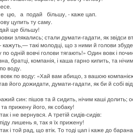
несе.
 цю, а подай більшу, - каже цап.
ову цупить ту саму.
дай ще більшу!
вовки злякались; стали думати-гадати, як звідси вт
 кажуть,— такі молодці, що з ними й голови збу
у по одній вовчі голови тягають!» Один вовк і почи
, братці, компанія, і каша гарно кипить, та нічи
 по воду.
 вовк по воду: «Хай вам абищо, з вашою компаніє
тав його дожидати, думати-гадати, як би й собі від
жий син: пішов та й сидить, нічим каші долить; о
 та прижену його, як собаку!
 так і не вернувся. А третій сидів-сидів:
ду лишень я, так я їх прижену!
 так і той рад, що втік. То тоді цап і каже до барана