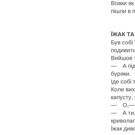
Вовки як
пішли в 
ЇЖАК Т
Був собі
подивити
Вийшов т
— А піду
буряки.
Іде собі 
Коли вих
капусту,
— О,— ка
— А ти,—
криволапк
Їжак див