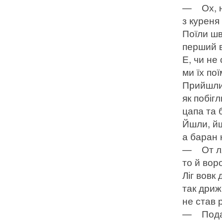
— Ох, ну
з куреня
Поїли шв
перший в
Е, чи не
ми їх пої
Прийшли,
як побіг
цапа та 
Йшли, йш
а баран 
— От ляг
то й вор
Ліг вовк
так дриж
не став 
— Подай