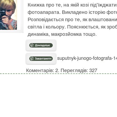
Книжка про те, на якій козі під'їжджа
фотоапарата. Викладено історію фото
Розповідається про те, як влаштован
світла і кольору. Пояснюється, як зр
динаміка, макрозйомка тощо.
suputnyk-junogo-fotografa-1
Коментарів: 2. Переглядів: 327