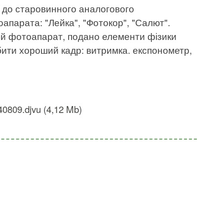
ти до старовинного аналогового
апарата: "Лейка", "Фотокор", "Салют".
ий фотоапарат, подано елементи фізики
обити хороший кадр: витримка. експонометр,
40809.djvu (4,12 Mb)