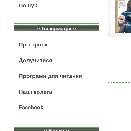
Пошук
:: Інформація ::
Про проект
Долучитися
Програми для читання
Наші колеги
Facebook
:: Банер ::