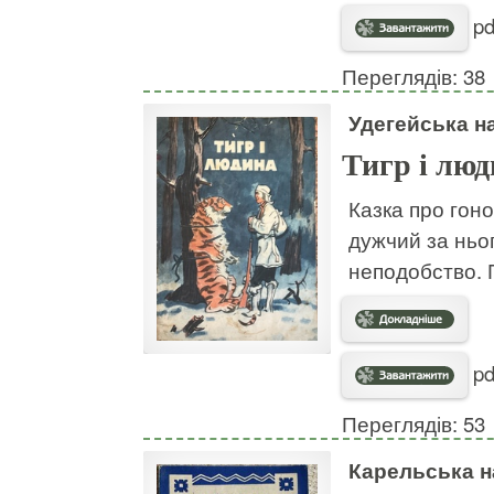
pd
Переглядів: 38
Удегейська н
Тигр і лю
Казка про гоно
дужчий за ньог
неподобство. 
pd
Переглядів: 53
Карельська н