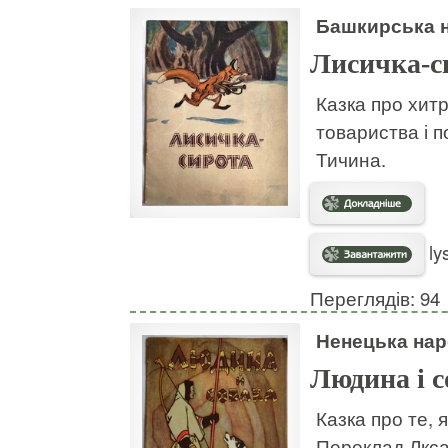
Башкирська н
Лисичка-с
Казка про хитр
товариства і п
Тичина.
ly
Переглядів: 94
Ненецька нар
Людина і с
Казка про те, 
Переклад Лкса