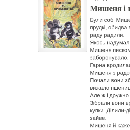
Мишеня і 
Були собі Мише
прудкі, обидва
раду радили.
Якось надумали
Мишеня писком 
заборонувало.
Гарна вродилас
Мишеня з радощ
Почали вони з
вижало пшеницю
Але ж і дружно
Зібрали вони вр
купки. Ділили-
зайве.
Мишеня й каже