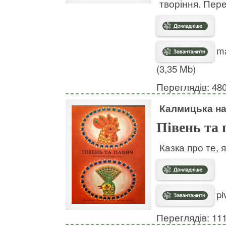
творіння. Пер
ma
(3,35 Mb)
Переглядів: 48
Калмицька на
Півень та 
Казка про те, 
pi
Переглядів: 11