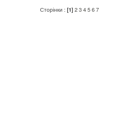
Сторінки :
[1]
2
3
4
5
6
7