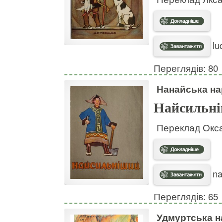
lu
Переглядів: 80
Нанайська на
Найсильн
Переклад Окса
na
Переглядів: 65
Удмуртська н