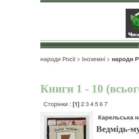
народи Росії
>
Іноземні
>
народи Р
Книги 1 - 10 (всьо
Сторінки :
[1]
2
3
4
5
6
7
Карельська н
Ведмідь-м