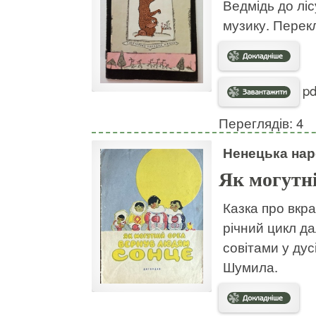
Ведмідь до ліс
музику. Перек
pd
Переглядів: 4
Ненецька нар
Як могутн
Казка про вкр
річний цикл да
совітами у дус
Шумила.