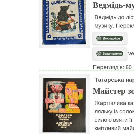
Ведмідь-м
Ведмідь до ліс
музику. Перек
ve
Переглядів: 80
Татарська на
Майстер зо
Жартівлива ка
ляльку із соло
силою взяти її
кмітливий майс