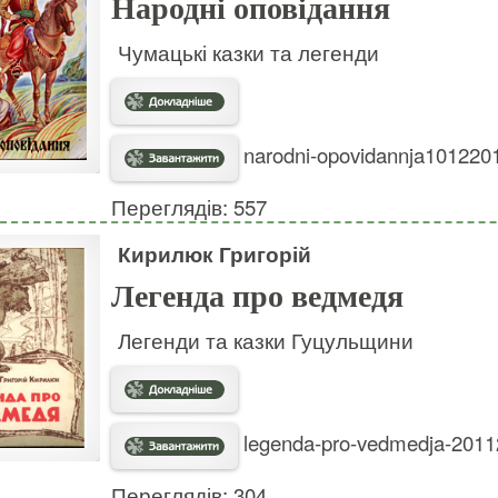
Народні оповідання
Чумацькі казки та легенди
narodni-opovidannja1012201
Переглядів: 557
Кирилюк Григорій
Легенда про ведмедя
Легенди та казки Гуцульщини
legenda-pro-vedmedja-20112
Переглядів: 304