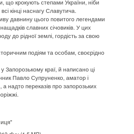
и, що крокують степами України, ніби
 всі кінці наснагу Славутича.
сиву давнину цього повитого легендами
нащадків славних січовиків. У цих
у до рідної землі, гордість за свою
сторичним подіям та особам, своєрідно
 у Запорозькому краї, й написано ці
енник Павло Супруненко, аматор і
 а надто переказів про запорозьких
поріжжі.
ниця"