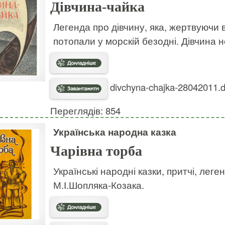
Дівчина-чайка
Легенда про дівчину, яка, жертвуючи 
потопали у морскій безодні. Дівчина 
divchyna-chajka-28042011.d
Переглядів: 854
Українська народна казка
Чарівна торба
Українські народні казки, притчі, леген
М.І.Шопляка-Козака.