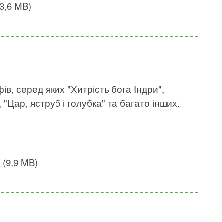
(3,6 MB)
ів, серед яких "Хитрість бога Індри",
 "Цар, яструб і голубка" та багато інших.
u (9,9 MB)