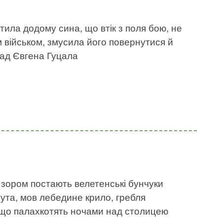
тила додому сина, що втік з поля бою, не
військом, змусила його повернутися й
лад Євгена Гуцала
 зором постають велетенські бунчуки
нута, мов лебедине крило, гребля
, що палахкотять ночами над столицею