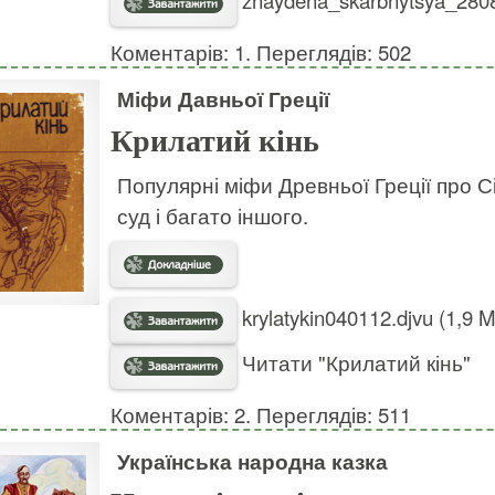
znaydena_skarbnytsya_2808
Коментарів: 1. Переглядів: 502
Міфи Давньої Греції
Крилатий кінь
Популярні міфи Древньої Греції про Сі
суд і багато іншого.
krylatykin040112.djvu (1,9 
Читати "Крилатий кінь"
Коментарів: 2. Переглядів: 511
Українська народна казка