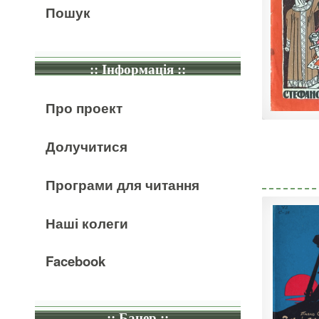
Пошук
:: Інформація ::
Про проект
Долучитися
Програми для читання
Наші колеги
Facebook
:: Банер ::