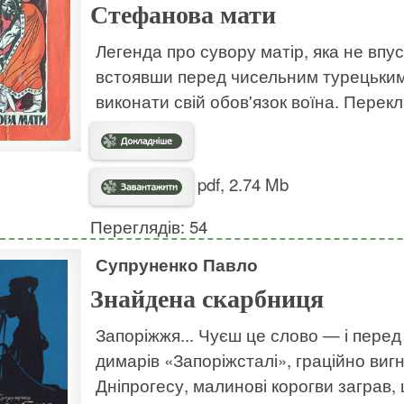
Стефанова мати
Легенда про сувору матір, яка не впус
встоявши перед чисельним турецьким 
виконати свій обов'язок воїна. Перек
pdf, 2.74 Mb
Переглядів: 54
Супруненко Павло
Знайдена скарбниця
Запоріжжя... Чуєш це слово — і перед
димарів «Запоріжсталі», граційно виг
Дніпрогесу, малинові корогви заграв