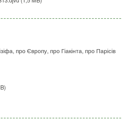
13.djvu (1,5 MB)
зіфа, про Європу, про Гіакінта, про Парісів
MB)