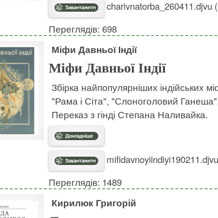
charivnatorba_260411.djvu 
Переглядів: 698
Міфи Давньої Індії
Міфи Давньої Індії
Збірка найпопулярніших індійських міф
"Рама і Сіта", "Слоноголовий Ганеша",
Переказ з гінді Степана Наливайка.
mifidavnoyiindiyi190211.djv
Переглядів: 1489
Кирилюк Григорій