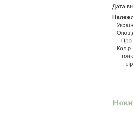
Дата в
Належи
Україн
Опові
Про 
Колір
тонк
сі
Нови