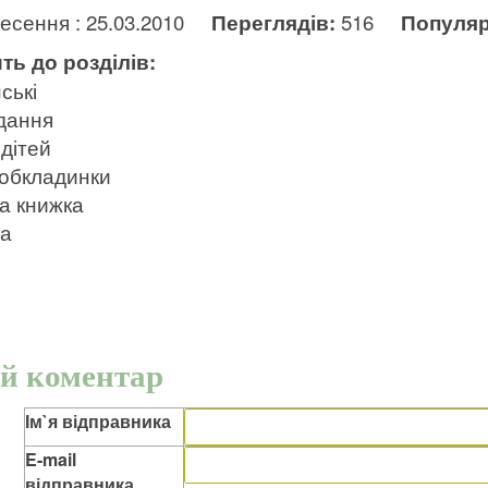
несення : 25.03.2010
Переглядів:
516
Популяр
ть до розділів:
ські
дання
дітей
 обкладинки
а книжка
ра
й коментар
Ім`я відправника
E-mail
відправника