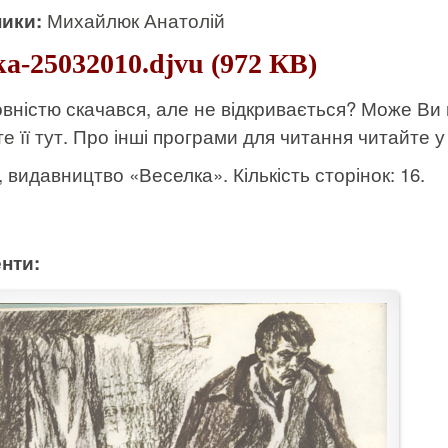
ики:
Михайлюк Анатолій
ka-25032010.djvu (972 КВ)
вністю скачався, але не відкривається? Може Ви
е її тут
. Про інші програми для читання читайте у 
к, видавництво «Веселка». Кількість сторінок: 16.
нти: