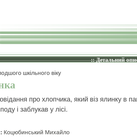
:: Детальний опис
одшого шкільного віку
нка
овідання про хлопчика, який віз ялинку в па
поду і заблукав у лісі.
и:
Коцюбинський Михайло