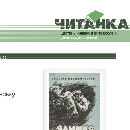
 ::
нську