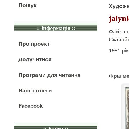
Пошук
Художн
jalyn
:: Інформація ::
Файл по
Скачайт
Про проект
1981 рі
Долучитися
Програми для читання
Фрагме
Наші колеги
Facebook
:: Банер ::