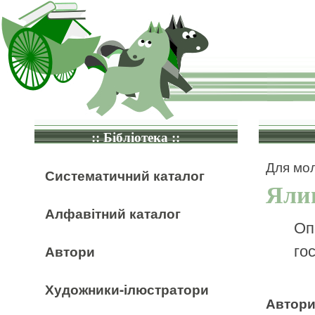
:: Бібліотека ::
Для мол
Систематичний каталог
Яли
Алфавітний каталог
Оп
гос
Автори
Художники-ілюстратори
Автор