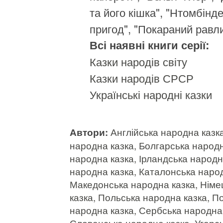
та його кішка", "Нтомбінд
пригод", "Покараний равли
Всі наявні книги серії:
Казки народів світу
Казки народів СРСР
Українські народні казки
Автори:
Англійська народна казка
народна казка, Болгарська народна
народна казка, Ірландська народна
народна казка, Каталонська народ
Македонська народна казка, Німе
казка, Польська народна казка, П
народна казка, Сербська народна 
Словенська народна казка, Угорс