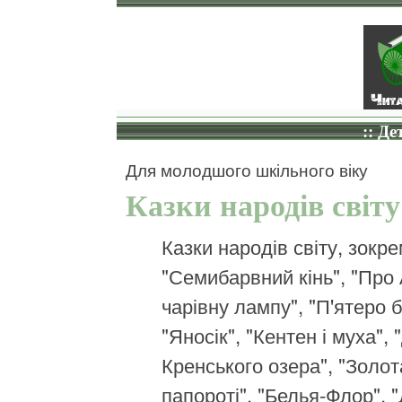
:: Де
Для молодшого шкільного віку
Казки народів світу
Казки народів світу, зокр
"Семибарвний кінь", "Про 
чарівну лампу", "П'ятеро б
"Яносік", "Кентен і муха",
Кренського озера", "Золота
папороті", "Белья-Флор", "