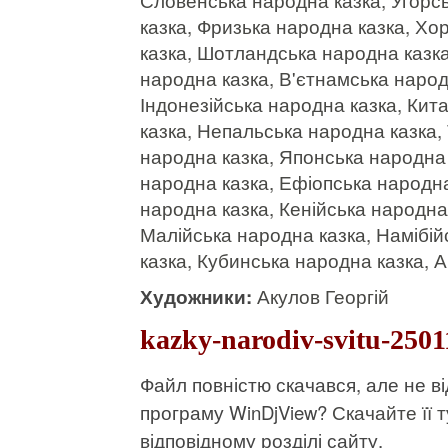
казка, Фризька народна казка, Хо
казка, Шотландська народна казка
народна казка, В'єтнамська народн
Індонезійська народна казка, Кит
казка, Непальська народна казка, 
народна казка, Японська народна 
народна казка, Ефіопська народна
народна казка, Кенійська народна
Малійська народна казка, Намібій
казка, Кубинська народна казка, 
Художники:
Акулов Георгій
kazky-narodiv-svitu-2501
Файл повністю скачався, але не 
програму WinDjView?
Скачайте її т
відповідному розділі сайту.