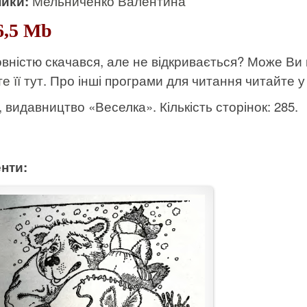
ики:
Мельниченко Валентина
6,5 Mb
вністю скачався, але не відкривається? Може Ви
е її тут
. Про інші програми для читання читайте у 
к, видавництво «Веселка». Кількість сторінок: 285.
нти: