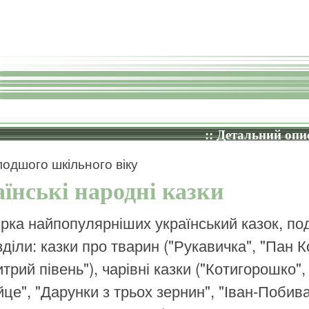
:: Детальний опис
одшого шкільного віку
їнські народні казки
ірка найпопулярніших український казок, по
зділи: казки про тварин ("Рукавичка", "Пан К
трий півень"), чарівні казки ("Котигорошко",
йце", "Дарунки з трьох зернин", "Іван-Побива