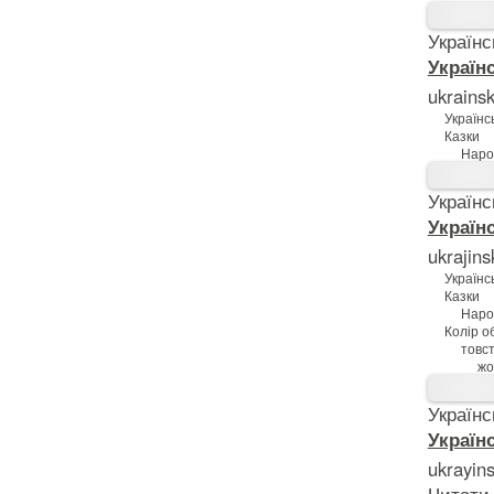
Українс
Українс
ukrains
Українсь
Казки
Наро
Українс
Українс
ukrajin
Українсь
Казки
Наро
Колір о
товс
жо
Українс
Українс
ukrayin
Читати 