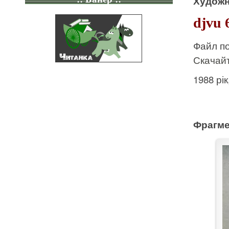
Художн
djvu 
Файл по
Скачайт
1988 рі
Фрагме