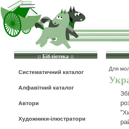
:: Бібліотека ::
Для мол
Систематичний каталог
Укра
Алфавітний каталог
Зб
ро
Автори
"Хи
Художники-ілюстратори
ра