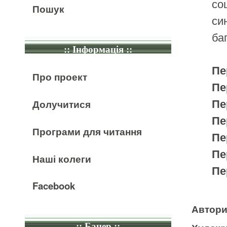
со
Пошук
си
ба
:: Інформація ::
Пе
Про проект
Пе
Пе
Долучитися
Пе
Програми для читання
Пе
Пе
Наші колеги
Пе
Facebook
Автор
:: Банер ::