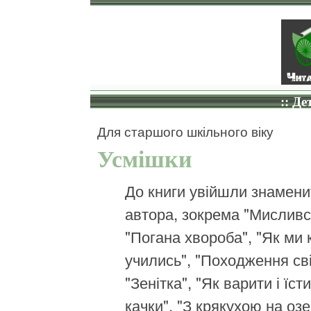
:: Де
Для старшого шкільного віку
Усмішки
До книги увійшли знамени
автора, зокрема "Мисливсь
"Погана хвороба", "Як ми 
учились", "Походження сві
"Зенітка", "Як варити і їст
качки", "З крякухою на озер