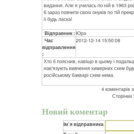
видання. Але я училась по ній в 1963 р
б зараз повчити своіх онуків по тій прек
іі будь ласка!
Відправник :
Юра
Час
2012-12-14 15:50:08
відправлення
:
Хто б пояснив, навіщо в цьому і подаль
нав'язують вивчення химерних схем будо
російському бакварі схем нема.
4 коментарів 
Сторінки 
Новий коментар
Ім`я відправника