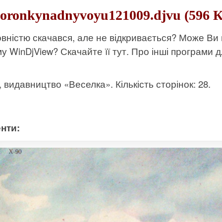
oronkynadnyvoyu121009.djvu (596 
вністю скачався, але не відкривається? Може Ви
му WinDjView?
Скачайте її тут
. Про інші програми д
к, видавництво «Веселка». Кількість сторінок: 28.
нти: