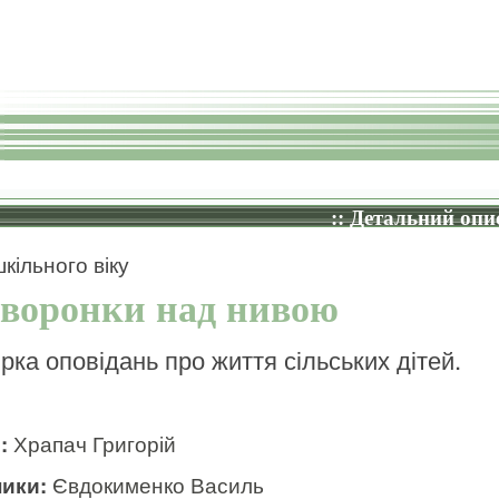
:: Детальний опис
кільного віку
воронки над нивою
ірка оповідань про життя сільських дітей.
и:
Храпач Григорій
ики:
Євдокименко Василь