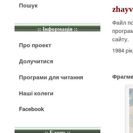
Пошук
zhayv
Файл по
:: Інформація ::
програ
сайту.
Про проект
1984 рі
Долучитися
Фрагме
Програми для читання
Наші колеги
Facebook
:: Банер ::