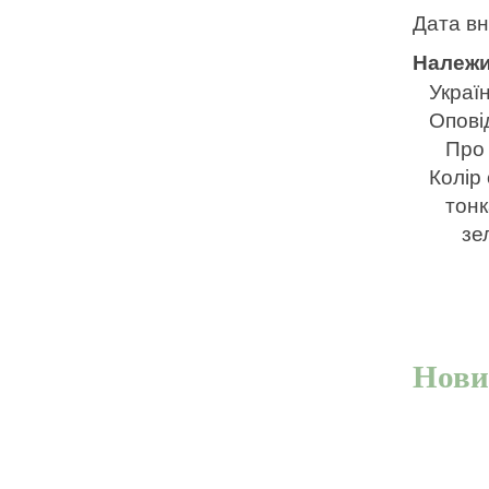
Дата в
Належи
Україн
Опові
Про 
Колір
тонк
зе
Нови