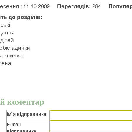
несення : 11.10.2009
Переглядів:
284
Популяр
ть до розділів:
ські
дання
дітей
 обкладинки
а книжка
лена
й коментар
Ім`я відправника
E-mail
відправника