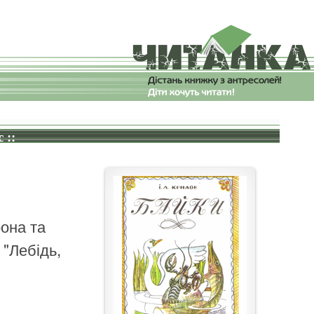
 ::
рона та
 "Лебідь,