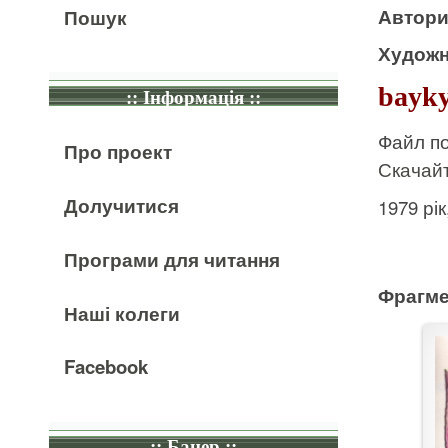
Автор
Пошук
Художн
bayky
:: Інформація ::
Файл по
Про проект
Скачайт
Долучитися
1979 рі
Програми для читання
Фрагме
Наші колеги
Facebook
:: Банер ::