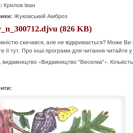
и:
Крилов Іван
ики:
Жуковський Амброз
_n_300712.djvu (826 KB)
вністю скачався, але не відкривається? Може Ви
е її тут
. Про інші програми для читання читайте у 
к, видавництво «Видавництво "Веселка"». Кількість 
нти: