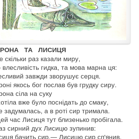
ОРОНА ТА ЛИСИЦЯ
е скільки раз казали миру,
 влесливість гидка, та мова марна ця:
есливий завжди зворушує серця.
роні якось бог послав був грудку сиру.
рона сіла на суку
хотіла вже було поснідать до смаку,
е задумалась, а в роті сир тримала.
цей час Лисиця тут близенько пробігала.
аз сирний дух Лисицю зупинив:
сиця бачить сир,— Лисицю сир сп'янив.