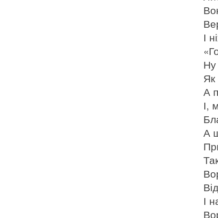
Во
Ве
І н
«Го
Ну 
Як
А п
І, 
Бл
А 
При
Так
Во
Ві
І 
Во