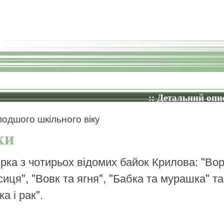
:: Детальний опис
одшого шкільного віку
ки
ірка з чотирьох відомих байок Крилова: "Во
сиця", "Вовк та ягня", "Бабка та мурашка" та
а і рак".