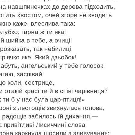
на навшпинечках до дерева підходить,
ртить хвостом, очей згори не зводить
іжно каже, влеслива така:
лубко, гарна ж ти яка!
й шийка в тебе, а очиці!
 розказать, так небилиці!
ір'ячко яке! Який дзьобок!
мабуть, ангельський у тебе голосок!
агаю, заспівай!
що коли, сестрице,
 отакій красі ти й в співі чарівниця?
 ти б у нас була цар-птиця!»
роні з лестощів звихнулась голова,
д радощів забилось їй дихання,—
на привітливі Лисиччині слова
рона каркнула щосили з здивування: