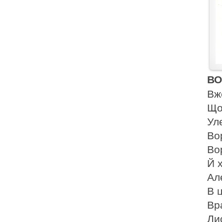
В
Вж
Що
Ул
Во
Во
Й 
Ал
В 
Вр
Ли