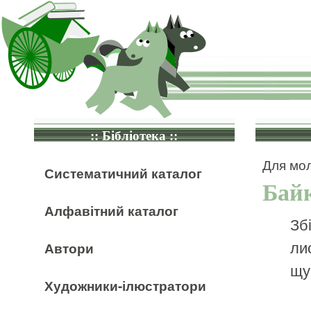
:: Бібліотека ::
Для мол
Систематичний каталог
Бай
Алфавітний каталог
Зб
ли
Автори
щук
Художники-ілюстратори