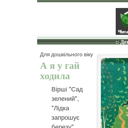
:: Де
Для дошкільного віку
А я у гай
ходила
Вірші "Сад
зелений",
"Лідка
запрошує
березу",