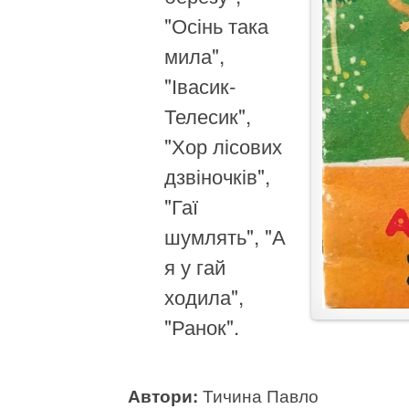
"Осінь така
мила",
"Івасик-
Телесик",
"Хор лісових
дзвіночків",
"Гаї
шумлять", "А
я у гай
ходила",
"Ранок".
Автори:
Тичина Павло