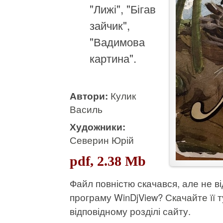
"Лижі", "Бігав
зайчик",
"Вадимова
картина".
Автори:
Кулик
Василь
Художники:
Северин Юрій
pdf, 2.38 Mb
Файл повністю скачався, але не 
програму WinDjView?
Скачайте її т
відповідному розділі сайту.