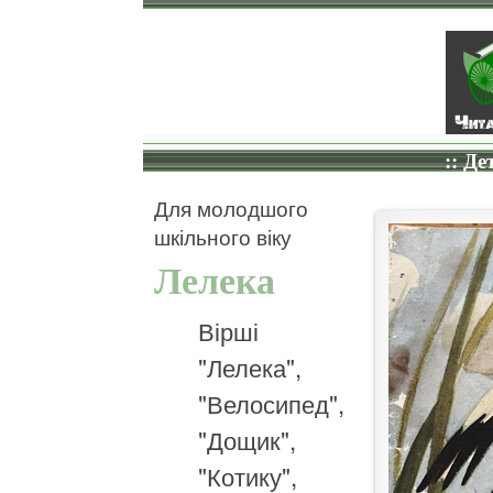
:: Де
Для молодшого
шкільного віку
Лелека
Вірші
"Лелека",
"Велосипед",
"Дощик",
"Котику",