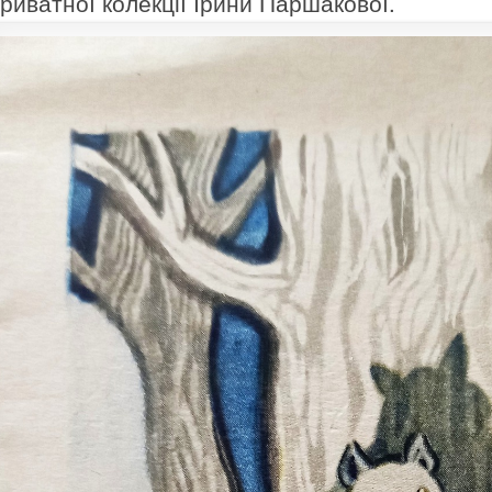
приватної колекції Ірини Паршакової.