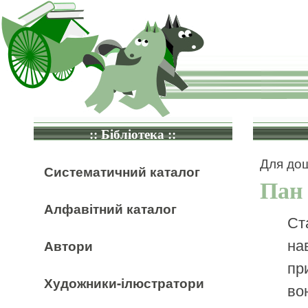
:: Бібліотека ::
Для дош
Систематичний каталог
Пан
Алфавітний каталог
Ст
нав
Автори
пр
Художники-ілюстратори
во