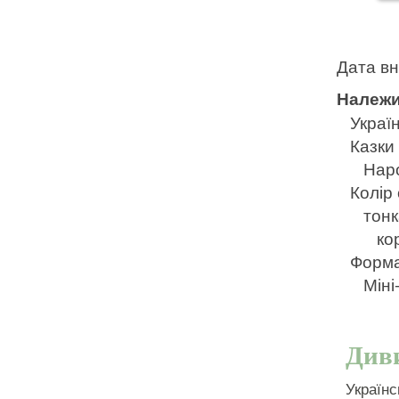
Дата в
Належи
Україн
Казки
Нар
Колір
тонк
ко
Форм
Міні
Див
Українс