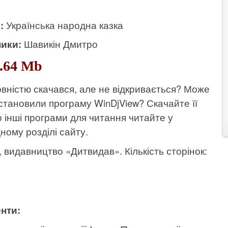
и:
Українська народна казка
ики:
Шавикін Дмитро
2.64 Mb
вністю скачався, але не відкривається? Може
становили програму WinDjView?
Скачайте її
о інші програми для читання читайте у
дному розділі сайту.
к, видавництво «Дитвидав». Кількість сторінок:
нти: