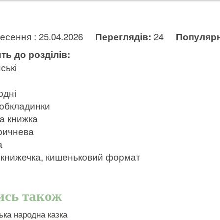
несення : 25.04.2026
Переглядів:
24
Популярн
ть до розділів:
ські
одні
 обкладинки
а книжка
ричнева
а
-книжечка, кишеньковий формат
ись також
ька народна казка