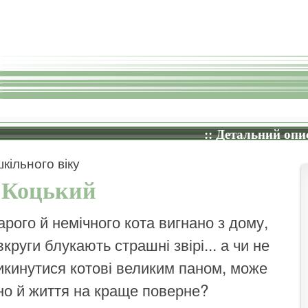
:: Детальний опис
кільного віку
 Коцький
арого й немічного кота вигнано з дому,
круги блукають страшні звірі... а чи не
икинутися котові великим паном, може
но й життя на краще поверне?