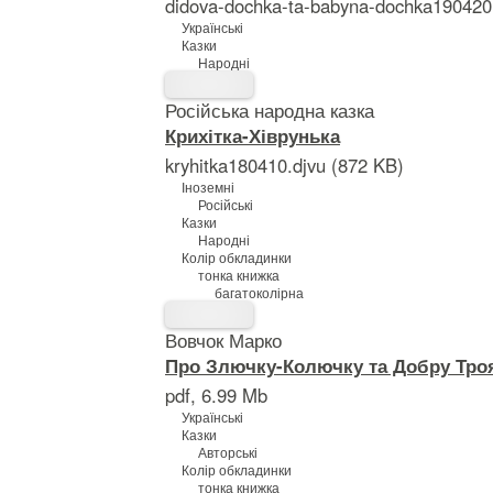
didova-dochka-ta-babyna-dochka190420
Українські
Казки
Народні
Російська народна казка
Крихітка-Хіврунька
kryhitka180410.djvu (872 KB)
Іноземні
Російські
Казки
Народні
Колір обкладинки
тонка книжка
багатоколірна
Вовчок Марко
Про Злючку-Колючку та Добру Тро
pdf, 6.99 Mb
Українські
Казки
Авторські
Колір обкладинки
тонка книжка