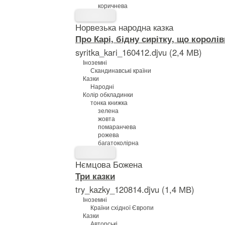
коричнева
Норвезька народна казка
Про Карі, бідну сирітку, що королі
syritka_kari_160412.djvu (2,4 МВ)
Іноземні
Скандинавські країни
Казки
Народні
Колір обкладинки
тонка книжка
зелена
жовта
помаранчева
рожева
багатоколірна
Нємцова Божена
Три казки
try_kazky_120814.djvu (1,4 МВ)
Іноземні
Країни східної Європи
Казки
Авторські