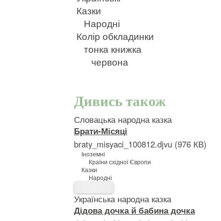
Казки
Народні
Колір обкладинки
тонка книжка
червона
Дивись також
Словацька народна казка
Брати-Місяці
braty_misyaci_100812.djvu (976 КВ)
Іноземні
Країни східної Європи
Казки
Народні
Українська народна казка
Дідова дочка й бабина дочка