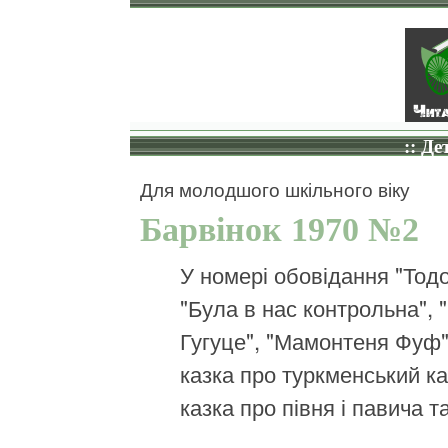
:: Де
Для молодшого шкільного віку
Барвінок 1970 №2
У номері обовідання "Тодо
"Була в нас контрольна", 
Гугуце", "Мамонтеня Фуф
казка про туркменський к
казка про півня і павича т