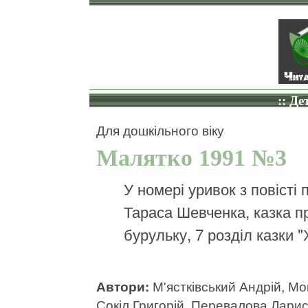
:: Де
Для дошкільного віку
Малятко 1991 №3
У номері уривок з повісті
Тараса Шевченка, казка п
бурульку, 7 розділ казки 
Автори:
М'ястківський Андрій, М
Сокіл Григорій, Перевалова Лари