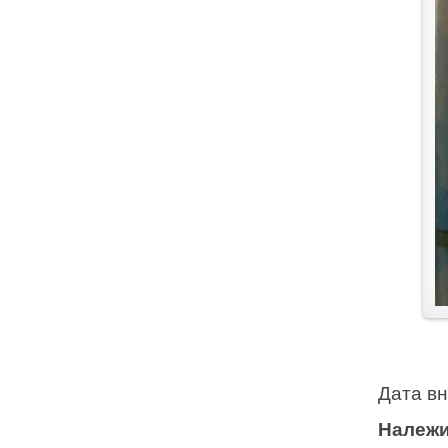
Дата в
Належи