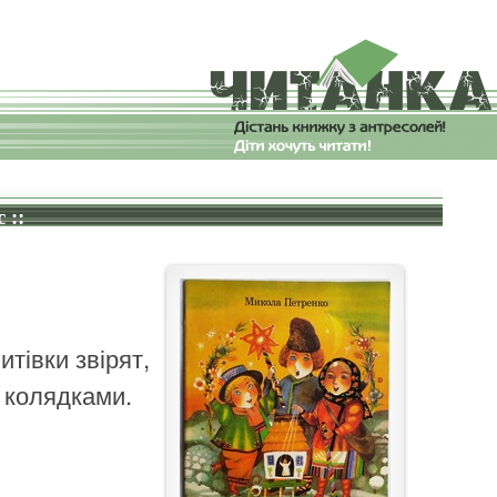
 ::
итівки звірят,
 колядками.