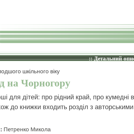
:: Детальний опис
одшого шкільного віку
д на Чорногору
ші для дітей: про рідний край, про кумедні в
кож до книжки входить розділ з авторськими
и:
Петренко Микола