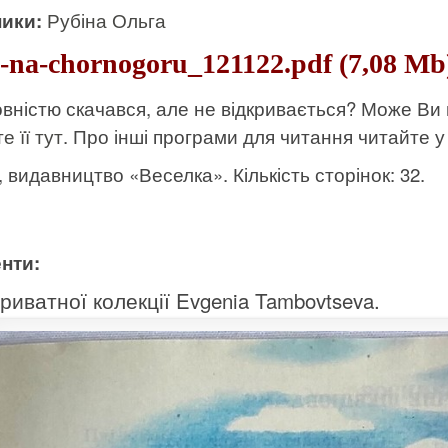
ики:
Рубіна Ольга
-na-chornogoru_121122.pdf (7,08 Mb
вністю скачався, але не відкривається? Може Ви
е її тут
. Про інші програми для читання читайте у 
к, видавництво «Веселка». Кількість сторінок: 32.
нти:
риватної колекції Evgenia Tambovtseva.