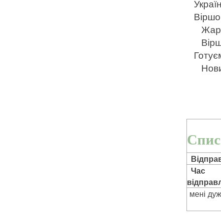
Україн
Віршо
Жарт
Вірш
Готує
Нови
Спис
Відправ
Час
відправл
мені ду