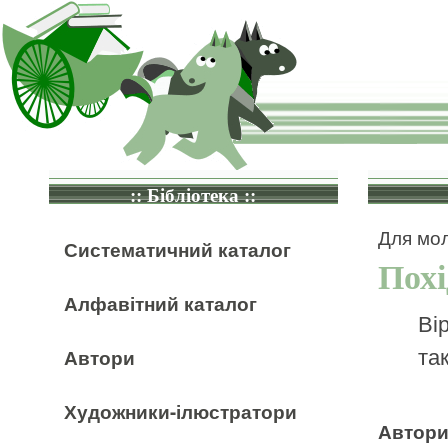
:: Бібліотека ::
Для мол
Систематичний каталог
Похі
Алфавітний каталог
Вір
та
Автори
Художники-ілюстратори
Автор