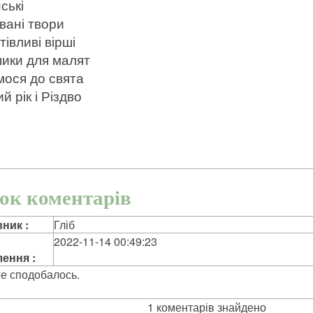
ські
вані твори
івливі вірші
ики для малят
мося до свята
й рік і Різдво
ок коментарів
ник :
Гліб
2022-11-14 00:49:23
ення :
же сподобалось.
1 коментарів знайдено