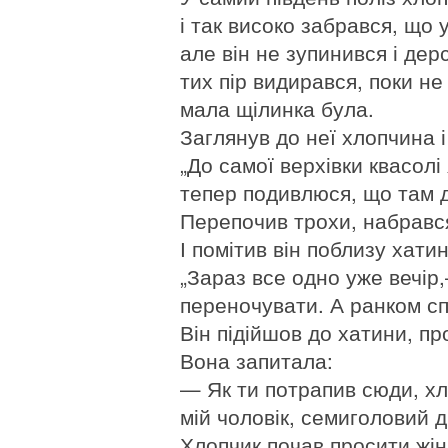
і так високо забрався, що 
але він не зупинився і дер
тих пір видирався, поки не
мала щілинка була.
Заглянув до неї хлопчина 
„До самої верхівки квасол
тепер подивлюся, що там д
Перепочив трохи, набрався 
І помітив він поблизу хатин
„Зараз все одно уже вечі
переночувати. А ранком сп
Він підійшов до хатини, пр
Вона запитала:
— Як ти потрапив сюди, хл
мій чоловік, семиголовий др
Хлопчик почав просити жін