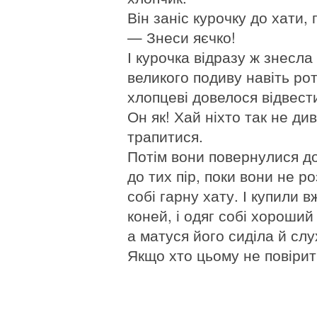
Він заніс курочку до хати, 
— Знеси яєчко!
І курочка відразу ж знесла
великого подиву навіть рот
хлопцеві довелося відвести 
Он як! Хай ніхто так не ди
трапитися.
Потім вони повернулися до
до тих пір, поки вони не р
собі гарну хату. І купили в
коней, і одяг собі хороший
а матуся його сиділа й слу
Якщо хто цьому не повірит