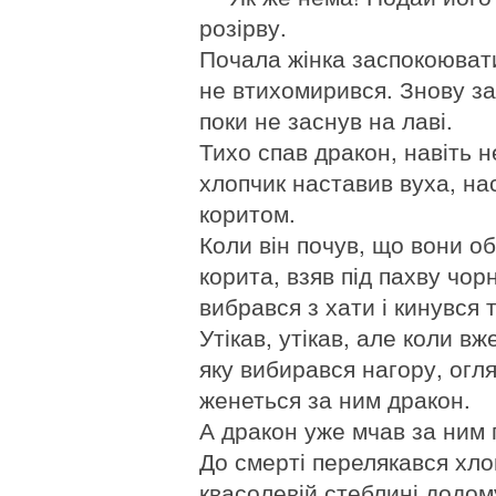
розірву.
Почала жінка заспокоювати 
не втихомирився. Знову заг
поки не заснув на лаві.
Тихо спав дракон, навіть н
хлопчик наставив вуха, на
коритом.
Коли він почув, що вони об
корита, взяв під пахву чорн
вибрався з хати і кинувся т
Утікав, утікав, але коли вж
яку вибирався нагору, огл
женеться за ним дракон.
А дракон уже мчав за ним п
До смерті перелякався хло
квасолевій стеблині додом