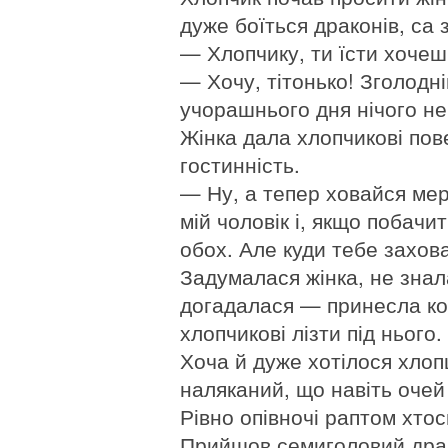
дуже боїться драконів, са 
— Хлопчику, ти їсти хочеш
— Хочу, тітонько! Зголодні
учорашнього дня нічого не 
Жінка дала хлопчикові пове
гостинність.
— Ну, а тепер ховайся ме
мій чоловік і, якщо побачит
обох. Але куди тебе захова
Задумалася жінка, не знал
догадалася — принесла кор
хлопчикові лізти під нього.
Хоча й дуже хотілося хлопц
наляканий, що навіть оче
Рівно опівночі раптом хтос
Прийшов семиголовий драко