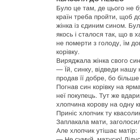
Було це там, де цього не б
країн треба пройти, щоб д
жінка із єдиним сином. Бул
якось і сталося так, що в х
не померти з голоду, їм д
корівку.
Виряджала жінка свого син
— Їй, синку, відведи нашу 
продав її добре, бо більш
Погнав син корівку на ярма
неї покупець. Тут же вдари
хлопчина корову на одну к
Приніс хлопчик ту квасолин
Заплакала мати, заголосил
Але хлопчик утішає матір:
— Не сумуй, матусю! Дідусь