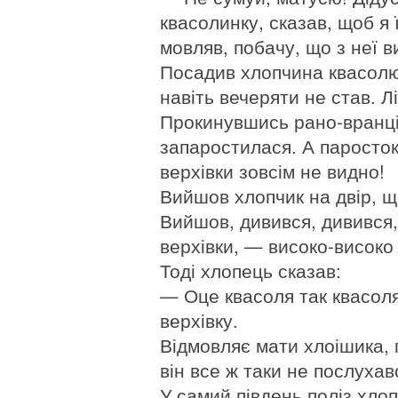
квасолинку, сказав, щоб я 
мовляв, побачу, що з неї в
Посадив хлопчина квасолю 
навіть вечеряти не став. Л
Прокинувшись рано-вранці,
запаростилася. А паросток
верхівки зовсім не видно!
Вийшов хлопчик на двір, 
Вийшов, дивився, дивився, 
верхівки, — високо-високо
Тоді хлопець сказав:
— Оце квасоля так квасоля!
верхівку.
Відмовляє мати хлоішика, п
він все ж таки не послухав
У самий південь поліз хлопч