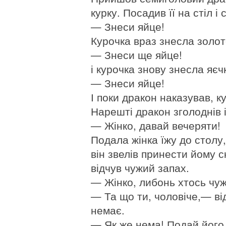
курку. Посадив її на стіл і 
— Знеси яйце!
Курочка враз знесла золот
— Знеси ще яйце!
і курочка знову знесла яєчк
— Знеси яйце!
І поки дракон наказував, к
Нарешті дракон зголоднів і
— Жінко, давай вечеряти!
Подала жінка їжу до столу,
він звелів принести йому ск
відчув чужий запах.
— Жінко, либонь хтось чужи
— Та що ти, чоловіче,— від
немає.
— Як же нема! Подай його с