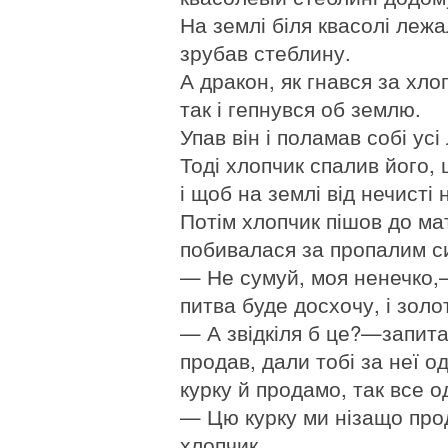
На землі біля квасолі лежа
зрубав стеблину.
А дракон, як гнався за хло
так і гепнувся об землю.
Упав він і поламав собі усі 
Тоді хлопчик спалив його,
і щоб на землі від нечисті 
Потім хлопчик пішов до ма
побивалася за пропалим с
— Не сумуй, моя ненечко,— 
питва буде досхочу, і золо
— А звідкіля б це?—запит
продав, дали тобі за неї о
курку й продамо, так все 
— Цю курку ми нізащо про
хлопчик.