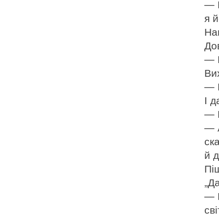
— 
я й
На
До
— 
Ви
— 
І д
— 
— 
ска
й д
Пі
„Да
— 
сві