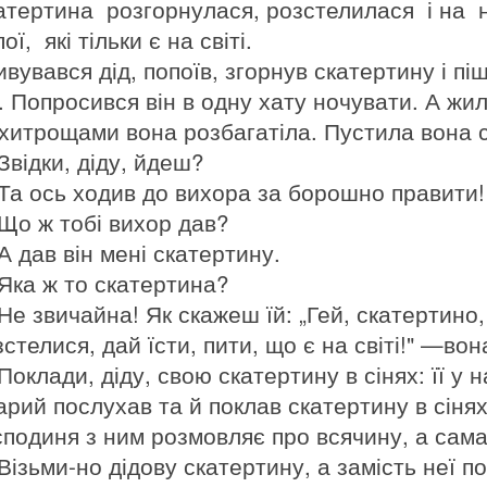
атертина розгорнулася, розстелилася і на н
ої, які тільки є на світі.
ивувався дід, попоїв, згорнув скатертину і пі
ч. Попросився він в одну хату ночувати. А жил
 хитрощами вона розбагатіла. Пустила вона с
Звідки, діду, йдеш?
Та ось ходив до вихора за борошно правити!
Що ж тобі вихор дав?
А дав він мені скатертину.
Яка ж то скатертина?
Не звичайна! Як скажеш їй: „Гей, скатертино,
стелися, дай їсти, пити, що є на світі!" —вон
оклади, діду, свою скатертину в сінях: її у н
арий послухав та й поклав скатертину в сінях
сподиня з ним розмовляє про всячину, а сама
Візьми-но дідову скатертину, а замість неї п