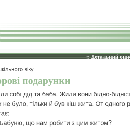
:: Детальний опис
кільного віку
рові подарунки
ли собі дід та баба. Жили вони бідно-біднісі
 не було, тільки й був кіш жита. От одного р
тає:
Бабуню, що нам робити з цим житом?