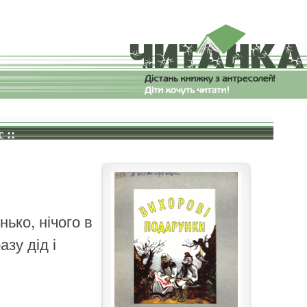
 ::
нько, нічого в
азу дід і