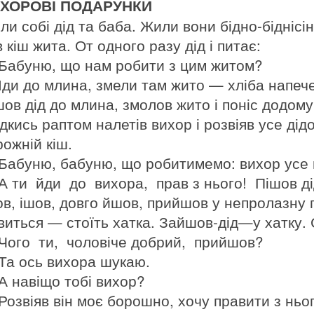
ХОРОВІ ПОДАРУНКИ
и собі дід та баба. Жили вони бідно-біднісінь
 кіш жита. От одного разу дід і питає:
Бабуню, що нам робити з цим житом?
Іди до млина, змели там жито — хліба напеч
шов дід до млина, змолов жито і поніс додом
ідкись раптом налетів вихор і розвіяв усе ді
рожній кіш.
Бабуню, бабуню, що робитимемо: вихор усе 
А ти йди до вихора, прав з нього! Пішов ді
ов, ішов, довго йшов, прийшов у непролазну 
виться — стоїть хатка. Зайшов-дід—у хатку. 
Чого ти, чоловіче добрий, прийшов?
Та ось вихора шукаю.
А навіщо тобі вихор?
Розвіяв він моє борошно, хочу правити з ньог