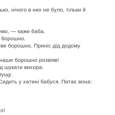
ко, нічого в них не було, тільки й
емо, — каже баба.
у борошно.
дове борошно. Приніс дід додому
наше борошно розвіяв!
д шукати вихора.
пущу.
Сидить у хатині бабуся. Питає вона:
о!