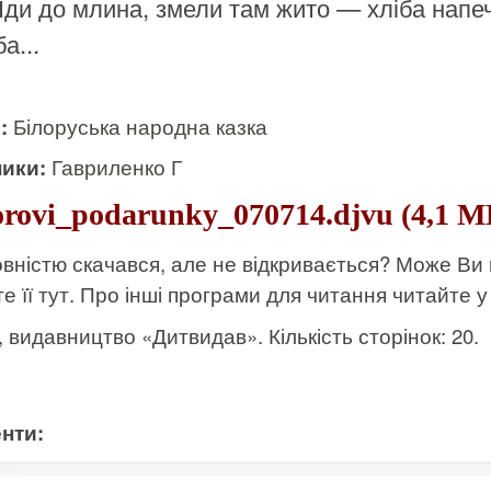
Іди до млина, змели там жито — хліба напе
а...
и:
Білоруська народна казка
ики:
Гавриленко Г
rovi_podarunky_070714.djvu (4,1 М
вністю скачався, але не відкривається? Може Ви
е її тут
. Про інші програми для читання читайте у 
к, видавництво «Дитвидав». Кількість сторінок: 20.
нти: