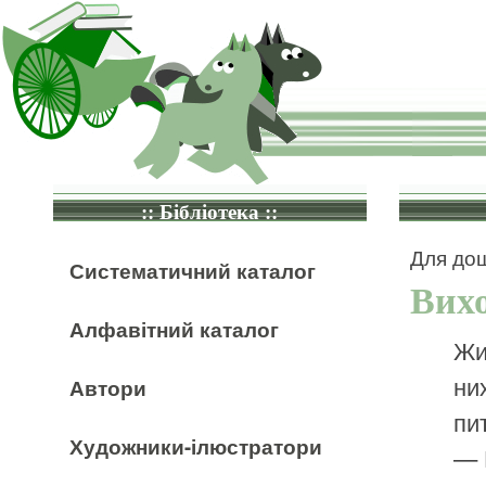
:: Бібліотека ::
Для дош
Систематичний каталог
Вихо
Алфавітний каталог
Жи
них
Автори
пи
Художники-ілюстратори
— 