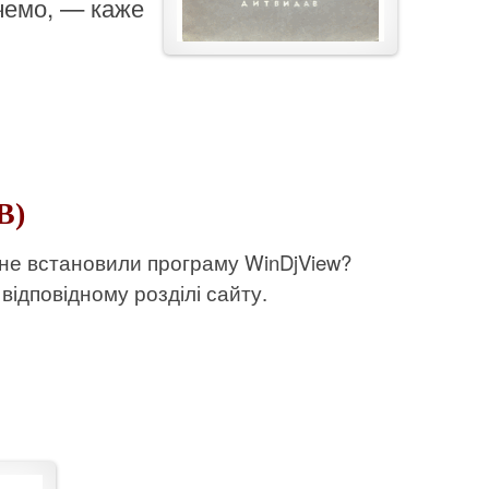
чемо, — каже
В)
 не встановили програму WinDjView?
відповідному розділі сайту.