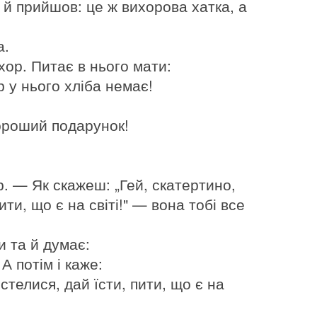
 й прийшов: це ж вихорова хатка, а
а.
хор. Питає в нього мати:
 у нього хліба немає!
хороший подарунок!
. — Як скажеш: „Гей, скатертино,
ти, що є на світі!" — вона тобі все
и та й думає:
А потім і каже:
стелися, дай їсти, пити, що є на