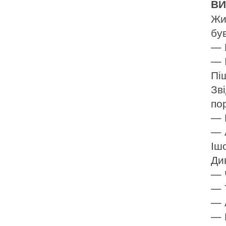
ВИ
Жил
був
— 
— 
Пі
Зв
по
— 
— 
Іш
Ди
— 
— 
— 
— 