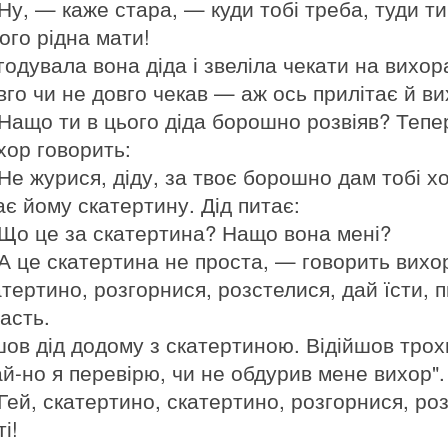
Ну, — каже стара, — куди тобі треба, туди ти
ого рідна мати!
годувала вона діда і звеліла чекати на вихор
вго чи не довго чекав — аж ось прилітає й ви
Нащо ти в цього діда борошно розвіяв? Тепер
хор говорить:
Не журися, діду, за твоє борошно дам тобі 
ає йому скатертину. Дід питає:
Що це за скатертина? Нащо вона мені?
А це скатертина не проста, — говорить вихор
тертино, розгорнися, розстелися, дай їсти, пи
асть.
шов дід додому з скатертиною. Відійшов трох
й-но я перевірю, чи не обдурив мене вихор". 
Гей, скатертино, скатертино, розгорнися, роз
ті!